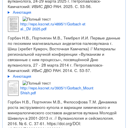
вулканолога, 24-29 марта 2025 г. Петропавловск-
Камчатский: ИВИС ДВО РАН. 2025. С. 53-56.
Аннотация
http://repo.kscnet.ru/4895/1/Gorbach et
al._DV 2025.pdf
Горбач Н.В., Портнягин М.В., Тембрел И.И. Первые данные
по геохимии магнезиальных андезитов палеовулкана г.
Шиш (хребет Кумроч, Восточная Камчатка) // Материалы
региональной научной конференции «Вулканизм и
связанные с ним процессы», посвящённой Дню
вулканолога, 27 - 28 марта 2014 г. Петропавловск-
Камчатский: ИВиС ДВО РАН. 2014. С. 53-57.
Аннотация
http://repo.kscnet.ru/3935/1/Gorbach_Mount
Shish.pdf
Горбач Н.В., Портнягин М.В., Философова Т.М. Динамика
роста экструзивного купола и вариации химического и
минералогического составов андезитов вулкана Молодой
Шивелуч в 2001-2013 гг. // Вулканология и сейсмология.
2016. № 6. С. 37-61.
https://doi.org/DOI: