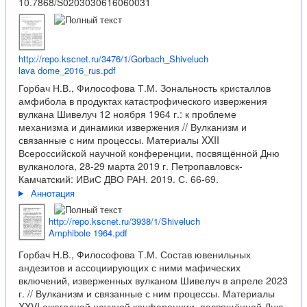
10.7868/S0203030616060031
http://repo.kscnet.ru/3476/1/Gorbach_Shiveluch
lava dome_2016_rus.pdf
Горбач Н.В., Философова Т.М. Зональность кристаллов
амфибола в продуктах катастрофического извержения
вулкана Шивелуч 12 ноября 1964 г.: к проблеме
механизма и динамики извержения // Вулканизм и
связанные с ним процессы. Материалы XXII
Всероссийской научной конференции, посвящённой Дню
вулканолога, 28-29 марта 2019 г. Петропавловск-
Камчатский: ИВиС ДВО РАН. 2019. С. 66-69.
Аннотация
http://repo.kscnet.ru/3938/1/Shiveluch
Amphibole 1964.pdf
Горбач Н.В., Философова Т.М. Состав ювенильных
андезитов и ассоциирующих с ними мафических
включений, изверженных вулканом Шивелуч в апреле 2023
г. // Вулканизм и связанные с ним процессы. Материалы
XXVI ежегодной научной конференции, посвящённой Дню