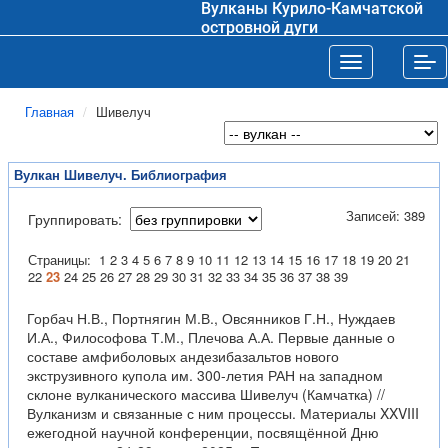
Вулканы Курило-Камчатской
островной дуги
Toggle navigat
Tog
Главная
Шивелуч
Вулкан Шивелуч. Библиография
Записей: 389
Группировать:
Страницы:
1
2
3
4
5
6
7
8
9
10
11
12
13
14
15
16
17
18
19
20
21
22
23
24
25
26
27
28
29
30
31
32
33
34
35
36
37
38
39
Горбач Н.В., Портнягин М.В., Овсянников Г.Н., Нуждаев
И.А., Философова Т.М., Плечова А.А. Первые данные о
составе амфиболовых андезибазальтов нового
экструзивного купола им. 300-летия РАН на западном
склоне вулканического массива Шивелуч (Камчатка) //
Вулканизм и связанные с ним процессы. Материалы XXVIII
ежегодной научной конференции, посвящённой Дню