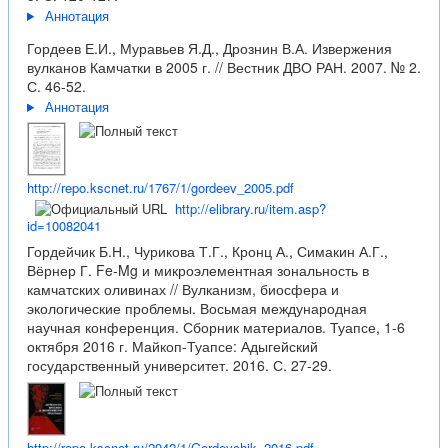
Аннотация
Гордеев Е.И., Муравьев Я.Д., Дрознин В.А. Извержения
вулканов Камчатки в 2005 г. // Вестник ДВО РАН. 2007. № 2.
С. 46-52.
Аннотация
http://repo.kscnet.ru/1767/1/gordeev_2005.pdf
http://elibrary.ru/item.asp?
id=10082041
Гордейчик Б.Н., Чурикова Т.Г., Кронц А., Симакин А.Г.,
Вёрнер Г. Fe-Mg и микроэлементная зональность в
камчатских оливинах // Вулканизм, биосфера и
экологические проблемы. Восьмая международная
научная конференция. Сборник материалов. Туапсе, 1-6
октября 2016 г. Майкоп-Туапсе: Адыгейский
государственный университет. 2016. С. 27-29.
http://repo.kscnet.ru/2942/1/Gordeychik_2016.pdf