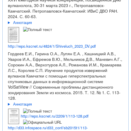
вулканолога, 30-31 марта 2023 г., Петропавловск-
Камчатский. Петропавловск-Камчатский: ИВиС ДВО РАН.
2024. С. 60-63.
Аннотация
http://repo.kscnet.ru/4824/1/Shiveluch_2023_DV.pdf
Гордеев Е.И., Гирина О.А., Лупян Е.А. , Кашницкий А.В.,
Уваров И.А., Ефремов В.Ю., Мельников Д.В., Маневич А.Г.,
Сорокин А.А., Верхотуров А.Л., Романова И.М., Крамарева
Л.С., Королев С.П. Изучение продуктов извержений
вулканов Камчатки с помощью гиперспектральных
спутниковых данных в информационной системе
VolSatView // Современные проблемы дистанционного
зондирования Земли из космоса. 2015. Т. 12. № 1. С. 113-
128.
Аннотация
http://repo.kscnet.ru/2209/1/113-128.pdf
http://d33.infospace.ru/d33_conf/sb2015t1/113-