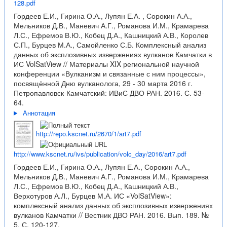
128.pdf
Гордеев Е.И., Гирина О.А., Лупян Е.А. , Сорокин А.А.,
Мельников Д.В., Маневич А.Г., Романова И.М., Крамарева
Л.С., Ефремов В.Ю., Кобец Д.А., Кашницкий А.В., Королев
С.П., Бурцев М.А., Самойленко С.Б. Комплексный анализ
данных об эксплозивных извержениях вулканов Камчатки в
ИС VolSatView // Материалы XIX региональной научной
конференции «Вулканизм и связанные с ним процессы»,
посвящённой Дню вулканолога, 29 - 30 марта 2016 г.
Петропавловск-Камчатский: ИВиС ДВО РАН. 2016. С. 53-
64.
Аннотация
http://repo.kscnet.ru/2670/1/art7.pdf
http://www.kscnet.ru/ivs/publication/volc_day/2016/art7.pdf
Гордеев Е.И., Гирина О.А., Лупян Е.А., Сорокин А.А.,
Мельников Д.В., Маневич А.Г., Романова И.М., Крамарева
Л.С., Ефремов В.Ю., Кобец Д.А., Кашницкий А.В.,
Верхотуров А.Л., Бурцев М.А. ИС «VolSatView»:
комплексный анализ данных об эксплозивных извержениях
вулканов Камчатки // Вестник ДВО РАН. 2016. Вып. 189. №
5. С. 120-127.