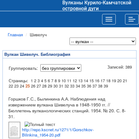
Вулканы Курило-Камчатской
островной дуги
Toggle navigat
Tog
Главная
Шивелуч
Вулкан Шивелуч. Библиография
Записей: 389
Группировать:
Страницы:
1
2
3
4
5
6
7
8
9
10
11
12
13
14
15
16
17
18
19
20
21
22
23
24
25
26
27
28
29
30
31
32
33
34
35
36
37
38
39
Горшков Г.С., Былинкина А.А. Наблюдения над
извержением вулкана Шивелуча в 1948-1950 гг. //
Бюллетень вулканологических станций. 1954. № 20. С. 8-
31.
http://repo.kscnet.ru/1271/1/Gorschkov-
Bilinkina_1954-20.pdf