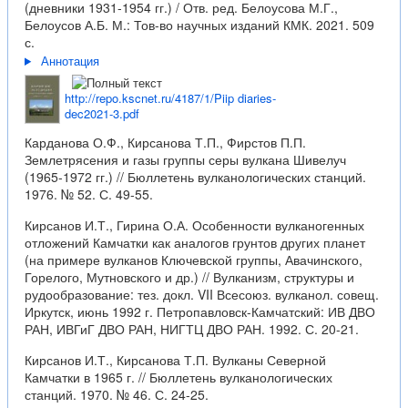
(дневники 1931-1954 гг.) / Отв. ред. Белоусова М.Г.,
Белоусов А.Б. М.: Тов-во научных изданий КМК. 2021. 509
с.
Аннотация
http://repo.kscnet.ru/4187/1/Piip diaries-
dec2021-3.pdf
Карданова О.Ф., Кирсанова Т.П., Фирстов П.П.
Землетрясения и газы группы серы вулкана Шивелуч
(1965-1972 гг.) // Бюллетень вулканологических станций.
1976. № 52. С. 49-55.
Кирсанов И.Т., Гирина О.А. Особенности вулканогенных
отложений Камчатки как аналогов грунтов других планет
(на примере вулканов Ключевской группы, Авачинского,
Горелого, Мутновского и др.) // Вулканизм, структуры и
рудообразование: тез. докл. VII Всесоюз. вулканол. совещ.
Иркутск, июнь 1992 г. Петропавловск-Камчатский: ИВ ДВО
РАН, ИВГиГ ДВО РАН, НИГТЦ ДВО РАН. 1992. С. 20-21.
Кирсанов И.Т., Кирсанова Т.П. Вулканы Северной
Камчатки в 1965 г. // Бюллетень вулканологических
станций. 1970. № 46. С. 24-25.