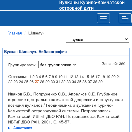
Вулканы Курило-Камчатской
островной дуги
Toggle navigat
Tog
Главная
Шивелуч
Вулкан Шивелуч. Библиография
Записей: 389
Группировать:
Страницы:
1
2
3
4
5
6
7
8
9
10
11
12
13
14
15
16
17
18
19
20
21
22
23
24
25
26
27
28
29
30
31
32
33
34
35
36
37
38
39
Иванов Б.В., Попруженко С.В., Апрелков С.Е. Глубинное
строение центрально-камчатской депрессии и структурная
позиция вулканов / Геодинамика и вулканизм Курило-
Камчатской островодужной системы. Петропавловск-
Камчатский: ИВГиГ ДВО РАН. Петропавловск-Камчатский:
ИВГиГ ДВО РАН. 2001. С. 45-57.
Аннотация