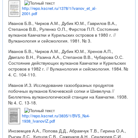
http://repo.kscnet.ru/1378/1/Ivanov_et_al-
2001.pdf
Иванов Б.В., Чирков А.М., Дубик Ю.М., Гаврилов В.А.,
Степанов В.В., Руленко О.П., Фирстов П.П. Состояние
вулканов Камчатки и Курильских островов в 1980 г. //
Вулканология и сейсмология. 1981. № 3.
Иванов Б.В., Чирков А.М., Дубик Ю.М., Хренов А.П.,
Двигало В.Н., Разина А.А., Степанов В.В., Чубарова О.С.
Состояние действующих вулканов Камчатки и Курильских
островов в 1982 г. // Вулканология и сейсмология. 1984. №
4. С. 104-110.
Иванов И.З. Исследование газообразных продуктов
побочных вулканов Ключевской сопки и Шивелуча //
Бюллетень вулканологической станции на Камчатке. 1938.
№ 4. С. 13-18.
http://repo.kscnet.ru/3835/1/BVS_№4-
1938_IvanovIZ.pdf
Иноземцев А.А., Попова Д.Д., Абрамчук Т.В., Гирина О.А.,
Рысин Л.С., Купцов С.В., Саженков А.Н., Сендюрев С.И.,