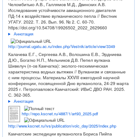
Челомбитько А.В., Галлямов М.Д., Двинских А.В.
Исследование устойчивости авиационного двигателя
ПД-14 к воздействию вулканического пепла // Вестник
УГАТУ. 2022. Т. 26. Вып. 96. № 2. С. 60-70.
https://doi.org/10.54708/19926502_2022_2629660
Аннотация
http://journal.ugatu.ac.ru/index.php/Vestnik/article/view/3349
Калачева Е.Г., Сергеева А.В., Волошина Е.В., Эрдниева
Д.Ю., Богатко Н.П., Мельников Д.В. Пепел вулкана
Шивелуч (п-ов Камчатка): эколого-геохимическая
характеристика водных вытяжек // Вулканизм и связанные
с ним процессы. Материалы XXVIII ежегодной научной
конференции, посвященной Дню вулканолога, 24-29 марта
2025 г. Петропавловск-Камчатский: ИВиС ДВО РАН. 2025.
С. 362-365.
Аннотация
http://repo.kscnet.ru/4887/1/art93_2025.pdf
http://www.kscnet.ru/ivs/publication/volc_day/2025/index.php
Камчатские экспедиции вулканолога Бориса Пийпа