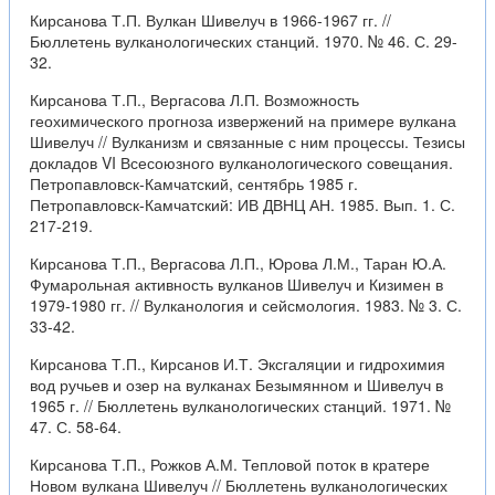
Кирсанова Т.П. Вулкан Шивелуч в 1966-1967 гг. //
Бюллетень вулканологических станций. 1970. № 46. С. 29-
32.
Кирсанова Т.П., Вергасова Л.П. Возможность
геохимического прогноза извержений на примере вулкана
Шивелуч // Вулканизм и связанные с ним процессы. Тезисы
докладов VI Всесоюзного вулканологического совещания.
Петропавловск-Камчатский, сентябрь 1985 г.
Петропавловск-Камчатский: ИВ ДВНЦ АН. 1985. Вып. 1. С.
217-219.
Кирсанова Т.П., Вергасова Л.П., Юрова Л.М., Таран Ю.А.
Фумарольная активность вулканов Шивелуч и Кизимен в
1979-1980 гг. // Вулканология и сейсмология. 1983. № 3. С.
33-42.
Кирсанова Т.П., Кирсанов И.Т. Эксгаляции и гидрохимия
вод ручьев и озер на вулканах Безымянном и Шивелуч в
1965 г. // Бюллетень вулканологических станций. 1971. №
47. С. 58-64.
Кирсанова Т.П., Рожков А.М. Тепловой поток в кратере
Новом вулкана Шивелуч // Бюллетень вулканологических