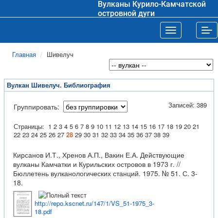
Вулканы Курило-Камчатской
островной дуги
Toggle navigat
Tog
Главная
Шивелуч
Вулкан Шивелуч. Библиография
Записей: 389
Группировать:
Страницы:
1
2
3
4
5
6
7
8
9
10
11
12
13
14
15
16
17
18
19
20
21
22
23
24
25
26
27
28
29
30
31
32
33
34
35
36
37
38
39
Кирсанов И.Т., Хренов А.П., Вакин Е.А. Действующие
вулканы Камчатки и Курильских островов в 1973 г. //
Бюллетень вулканологических станций. 1975. № 51. С. 3-
18.
http://repo.kscnet.ru/147/1/VS_51-1975_3-
18.pdf