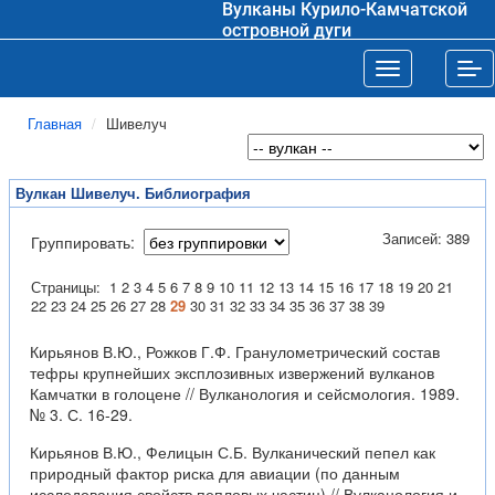
Вулканы Курило-Камчатской
островной дуги
Toggle navigat
Tog
Главная
Шивелуч
Вулкан Шивелуч. Библиография
Записей: 389
Группировать:
Страницы:
1
2
3
4
5
6
7
8
9
10
11
12
13
14
15
16
17
18
19
20
21
22
23
24
25
26
27
28
29
30
31
32
33
34
35
36
37
38
39
Кирьянов В.Ю., Рожков Г.Ф. Гранулометрический состав
тефры крупнейших эксплозивных извержений вулканов
Камчатки в голоцене // Вулканология и сейсмология. 1989.
№ 3. С. 16-29.
Кирьянов В.Ю., Фелицын С.Б. Вулканический пепел как
природный фактор риска для авиации (по данным
исследования свойств пепловых частиц) // Вулканология и