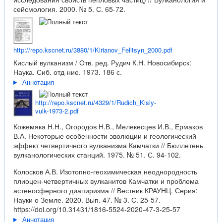
сейсмология. 2000. № 5. С. 65-72.
http://repo.kscnet.ru/3880/1/Kirianov_Felitsyn_2000.pdf
Кислый вулканизм / Отв. ред. Рудич К.Н. Новосибирск:
Наука. Сиб. отд-ние. 1973. 186 с.
Аннотация
http://repo.kscnet.ru/4329/1/Rudich_Kisly-
vulk-1973-2.pdf
Кожемяка Н.Н., Огородов Н.В., Мелекесцев И.В., Ермаков
В.А. Некоторые особенности эволюции и геологический
эффект четвертичного вулканизма Камчатки // Бюллетень
вулканологических станций. 1975. № 51. С. 94-102.
Колосков А.В. Изотопно-геохимическая неоднородность
плиоцен-четвертичных вулканитов Камчатки и проблема
астеносферного диапиризма // Вестник КРАУНЦ. Серия:
Науки о Земле. 2020. Вып. 47. № 3. С. 25-57.
https://doi.org/10.31431/1816-5524-2020-47-3-25-57
Аннотация