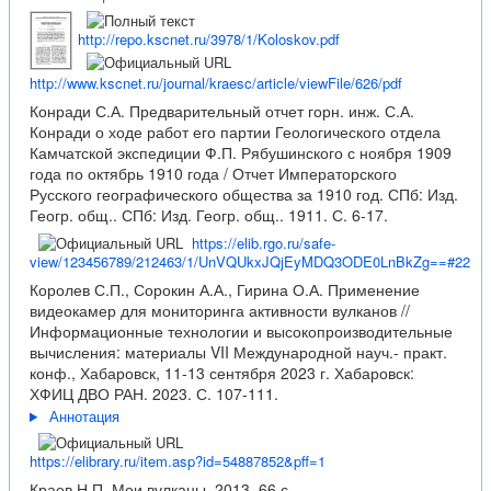
http://repo.kscnet.ru/3978/1/Koloskov.pdf
http://www.kscnet.ru/journal/kraesc/article/viewFile/626/pdf
Конради С.А. Предварительный отчет горн. инж. С.А.
Конради о ходе работ его партии Геологического отдела
Камчатской экспедиции Ф.П. Рябушинского с ноября 1909
года по октябрь 1910 года / Отчет Императорского
Русского географического общества за 1910 год. СПб: Изд.
Геогр. общ.. СПб: Изд. Геогр. общ.. 1911. С. 6-17.
https://elib.rgo.ru/safe-
view/123456789/212463/1/UnVQUkxJQjEyMDQ3ODE0LnBkZg==#22
Королев С.П., Сорокин А.А., Гирина О.А. Применение
видеокамер для мониторинга активности вулканов //
Информационные технологии и высокопроизводительные
вычисления: материалы VII Международной науч.- практ.
конф., Хабаровск, 11-13 сентября 2023 г. Хабаровск:
ХФИЦ ДВО РАН. 2023. С. 107-111.
Аннотация
https://elibrary.ru/item.asp?id=54887852&pff=1
Краев Н.П. Мои вулканы. 2013. 66 с.