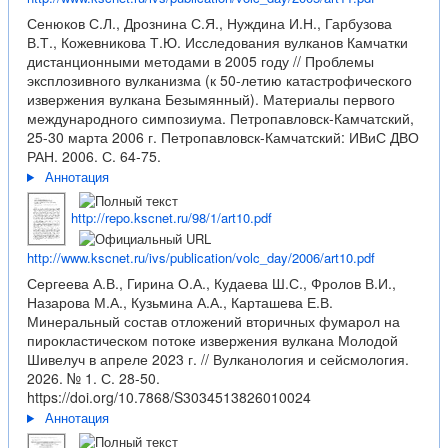
Сенюков С.Л., Дрознина С.Я., Нуждина И.Н., Гарбузова
В.Т., Кожевникова Т.Ю. Исследования вулканов Камчатки
дистанционными методами в 2005 году // Проблемы
эксплозивного вулканизма (к 50-летию катастрофического
извержения вулкана Безымянный). Материалы первого
международного симпозиума. Петропавловск-Камчатский,
25-30 марта 2006 г. Петропавловск-Камчатский: ИВиС ДВО
РАН. 2006. С. 64-75.
Аннотация
http://repo.kscnet.ru/98/1/art10.pdf
http://www.kscnet.ru/ivs/publication/volc_day/2006/art10.pdf
Сергеева А.В., Гирина О.А., Кудаева Ш.С., Фролов В.И.,
Назарова М.А., Кузьмина А.А., Карташева Е.В.
Минеральный состав отложений вторичных фумарол на
пирокластическом потоке извержения вулкана Молодой
Шивелуч в апреле 2023 г. // Вулканология и сейсмология.
2026. № 1. С. 28-50.
https://doi.org/10.7868/S3034513826010024
Аннотация