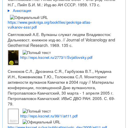
Н.Г., Пийп Б.И. М.: Изд-во АН СССР. 1959. 173 с.
Аннотация
https://www.geokniga.org/bookfiles/geokniga-atlas-
vulkanov-sssr.pdf
Святловский А.Е. Вулканы служат людям Владивосток:
Дальневост. книжное изд-во. // Journal of Volcanology and
Geothermal Research. 1969. 135 с.
http://repo.kscnet.ru/2773/1/Svjatlovsky.pdf
Сенюков С.Л., Дрознина С.Я., Гарбузова В.Т., Нуждина
И.Н., Кожевникова Т.Ю., Толокнова С.Л. Мониторинг
активности вулканов Камчатки в 2004 году // Материалы
конференции, посвященной Дню вулканолога,
Петропавловск-Камчатский, 30 марта - 1 апреля 2005 г.
Петропавловск-Камчатский: ИВиС ДВО РАН. 2005. С. 69-
79.
http://repo.kscnet.ru/99/1/art11.pdf
http://www.kscnet.ru/ivs/publication/volc_day/2005/art11.pdf