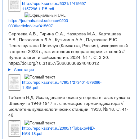
http://repo.kscnet.ru/5021/1/415697-
1157296-1-PB.pdf
https://journals.rcsi.science/0203-
0306/article/view/415697
Сергеева А.В., Гирина О.А., Назарова М.А., Карташева
Е.В., Позолотина Л.А., Кузьмина А.А., Плутахина Е.Ю.
Пепел вулкана Шивелуч (Камчатка, Россия), изверженный
в апреле 2023 г., как источник водорастворимых солей //
Вулканология и сейсмология. 2024. № 4. С. 3-20.
https://doi.org/10.31857/S0203030624040012
Аннотация
http://repo.kscnet.ru/4790/1/273401-579266-
1-SM.pdf
Табаков Н.Д. Исследование окиси углерода в газах вулкана
Шивелуч в 1946-1947 гг. с помощью термоиндикатора //
Бюллетень вулканологических станций. 1953. № 18. С. 41-
46.
http://repo.kscnet.ru/2000/1/TabakovND-
BVS-18.pdf