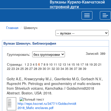
Вулканы Курило-Камчатской
островной дуги
Toggle navigat
Tog
Главная
Шивелуч
Вулкан Шивелуч. Библиография
Записей: 389
Группировать:
Страницы:
1
2
3
4
5
6
7
8
9
10
11
12
13
14
15
16
17
18
19
20
21
22
23
24
25
26
27
28
29
30
31
32
33
34
35
36
37
38
39
Goltz A.E., Krawczynsky M.J., Gavrilenko M.G, Gorbach N.V.,
Ruprecht Ph. Petrology and geochemistry of mafic enclaves
from Shiveluch volcano, Kamchatka // Goldschmidt2018
Abstract. Boston, USA: 2018.
http://repo.kscnet.ru/3477/1/Goldschmidt
2018_Mafic enclaves.pdf