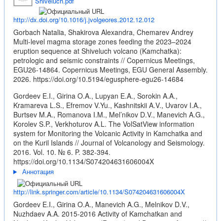
Shiveluch.pdf
http://dx.doi.org/10.1016/j.jvolgeores.2012.12.012
Gorbach Natalia, Shakirova Alexandra, Chemarev Andrey
Multi-level magma storage zones feeding the 2023–2024
eruption sequence at Shiveluch volcano (Kamchatka):
petrologic and seismic constraints // Copernicus Meetings,
EGU26-14864. Copernicus Meetings, EGU General Assembly.
2026.
https://doi.org/10.5194/egusphere-egu26-14684
Gordeev E.I., Girina O.A., Lupyan E.A., Sorokin A.A.,
Kramareva L.S., Efremov V.Yu., Kashnitskii A.V., Uvarov I.A.,
Burtsev M.A., Romanova I.M., Mel’nikov D.V., Manevich A.G.,
Korolev S.P., Verkhoturov A.L. The VolSatView information
system for Monitoring the Volcanic Activity in Kamchatka and
on the Kuril Islands // Journal of Volcanology and Seismology.
2016. Vol. 10. № 6. P. 382-394.
https://doi.org/10.1134/S074204631606004X
Аннотация
http://link.springer.com/article/10.1134/S074204631606004X
Gordeev E.I., Girina O.A., Manevich A.G., Melnikov D.V.,
Nuzhdaev A.A. 2015-2016 Activity of Kamchatkan and