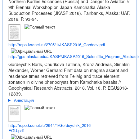
Northern Kuriles Volcanoes (Russia) and Danger to Aviation //
9th Biennial Workshop on Japan-Kamchatka-Alaska
Subduction Processes (JKASP 2016). Fairbanks, Alaska: UAF.
2016. P. 93-94.
http://repo.kscnet.ru/2705/1/JKASP2016_Gordeev.pdf
http://gps.alaska.edu/JKASP/JKASP2016_Scientific_Program_Abstracts
Gordeychik Boris, Churikova Tatiana, Kronz Andreas, Simakin
Alexander, Wörner Gerhard First data on magma ascent and
residence times retrieved from Fe-Mg and trace element
zonation in olivine phenocrysts from Kamchatka basalts //
Geophysical Research Abstracts. 2016. Vol. 18. P. EGU2016-
12839.
Аннотация
http://repo.kscnet.ru/2944/1/Gordeychik_2016
EGU.pdf