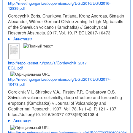
http://meetingorganizer.copernicus.org/EGU2016/EGU2016-
12839.pdf
Gordeychik Boris, Churikova Tatiana, Kronz Andreas, Simakin
Alexander, Wörner Gerhard Olivine zoning in high-Mg basalts
of the Shiveluch volcano (Kamchatka) // Geophysical
Research Abstracts. 2017. Vol. 19. P. EGU2017-10473.
Аннотация
http://repo.kscnet.ru/2953/1/Gordeychik_2017
EGU.pdf
http://meetingorganizer.copernicus.org/EGU2017/EGU2017-
10473.pdf
Gorelchik V.I., Shirokov V.A., Firstov P.P., Chubarova O.S.
Shiveluch volcano: seismicity, deep structure and forecasting
eruptions (Kamchatka) // Journal of Volcanology and
Geothermal Research. 1997. Vol. 78. № 1–2. P. 121 - 137.
https://doi.org/10.1016/S0377-0273(96)00108-4
Аннотация
http://www.sciencedirect.com/science/article/pii/S0377027396001084