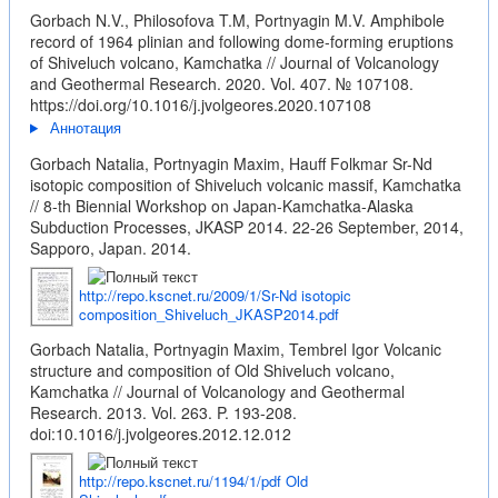
Gorbach N.V., Philosofova T.M, Portnyagin M.V. Amphibole
record of 1964 plinian and following dome-forming eruptions
of Shiveluch volcano, Kamchatka // Journal of Volcanology
and Geothermal Research. 2020. Vol. 407. № 107108.
https://doi.org/10.1016/j.jvolgeores.2020.107108
Аннотация
Gorbach Natalia, Portnyagin Maxim, Hauff Folkmar Sr-Nd
isotopic composition of Shiveluch volcanic massif, Kamchatka
// 8-th Biennial Workshop on Japan-Kamchatka-Alaska
Subduction Processes, JKASP 2014. 22-26 September, 2014,
Sapporo, Japan. 2014.
http://repo.kscnet.ru/2009/1/Sr-Nd isotopic
composition_Shiveluch_JKASP2014.pdf
Gorbach Natalia, Portnyagin Maxim, Tembrel Igor Volcanic
structure and composition of Old Shiveluch volcano,
Kamchatka // Journal of Volcanology and Geothermal
Research. 2013. Vol. 263. P. 193-208.
doi:10.1016/j.jvolgeores.2012.12.012
http://repo.kscnet.ru/1194/1/pdf Old