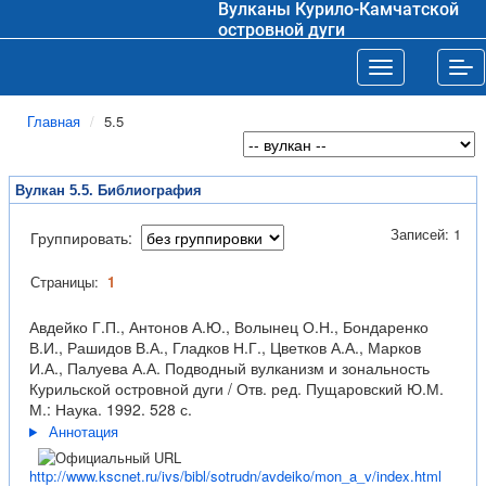
Вулканы Курило-Камчатской
островной дуги
Toggle navigat
Tog
Главная
5.5
Вулкан 5.5. Библиография
Записей: 1
Группировать:
Страницы:
1
Авдейко Г.П., Антонов А.Ю., Волынец О.Н., Бондаренко
В.И., Рашидов В.А., Гладков Н.Г., Цветков А.А., Марков
И.А., Палуева А.А. Подводный вулканизм и зональность
Курильской островной дуги / Отв. ред. Пущаровский Ю.М.
М.: Наука. 1992. 528 с.
Аннотация
http://www.kscnet.ru/ivs/bibl/sotrudn/avdeiko/mon_a_v/index.html