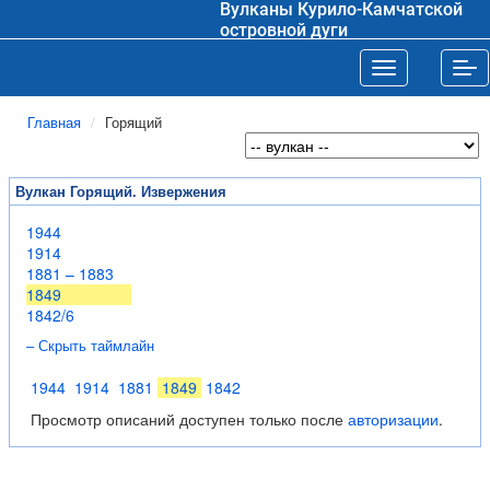
Вулканы Курило-Камчатской
островной дуги
Toggle navigat
Tog
Главная
Горящий
Вулкан Горящий. Извержения
1944
1914
1881 – 1883
1849
1842/6
– Скрыть таймлайн
1944
1914
1881
1849
1842
Просмотр описаний доступен только после
авторизации
.