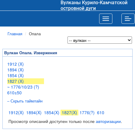
Вулканы Курило-Камчатской
островной дуги
Toggle navigat
Tog
Главная
Опала
Вулкан Опала. Извержения
1912 (X)
1894 (X)
1854 (X)
1827 (X)
~ 1776/10/23 (?)
610±50
– Скрыть таймлайн
1912(X)
1894(X)
1854(X)
1827(X)
1776(?)
610
Просмотр описаний доступен только после
авторизации
.