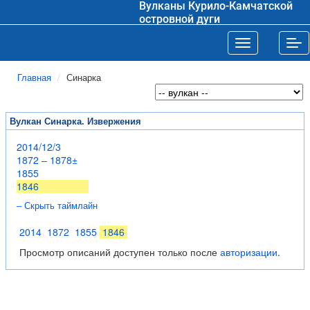
Вулканы Курило-Камчатской
островной дуги
Toggle navigat
Tog
Главная
Синарка
Вулкан Синарка. Извержения
2014/12/3
1872 – 1878±
1855
1846
– Скрыть таймлайн
2014
1872
1855
1846
Просмотр описаний доступен только после
авторизации
.