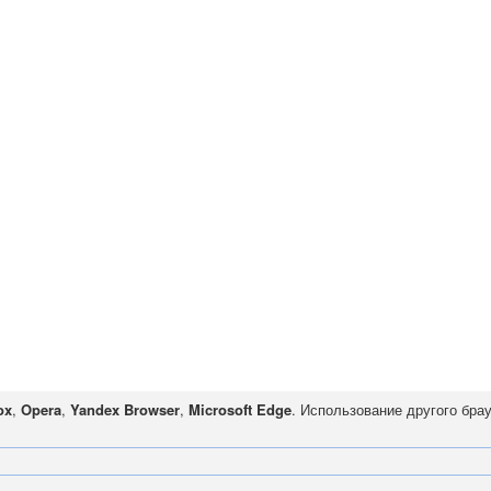
ox
,
Opera
,
Yandex Browser
,
Microsoft Edge
. Использование другого бра