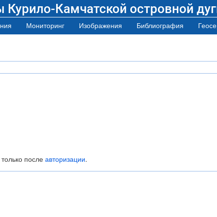
ы Курило-Камчатской островной дуг
ния
Мониторинг
Изображения
Библиография
Геосе
 только после
авторизации
.