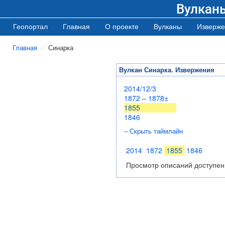
Вулкан
Геопортал
Главная
О проекте
Вулканы
Изверже
Главная
Синарка
Вулкан Синарка. Извержения
2014/12/3
1872 – 1878±
1855
1846
– Скрыть таймлайн
2014
1872
1855
1846
Просмотр описаний доступен