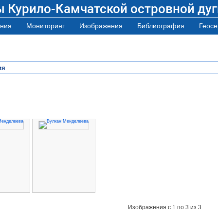
ы Курило-Камчатской островной дуг
ния
Мониторинг
Изображения
Библиография
Геосе
ия
Изображения
с 1 по 3 из 3