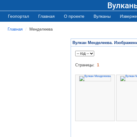
Вулкан
Геопортал
Главная
О проекте
Вулканы
Изверже
Главная
Менделеева
Вулкан Менделеева. Изображен
Страницы:
1