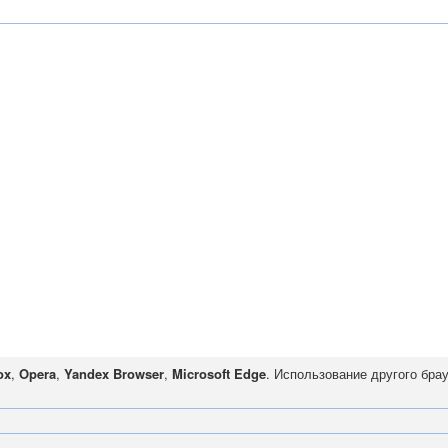
ox
,
Opera
,
Yandex Browser
,
Microsoft Edge
. Использование другого бра