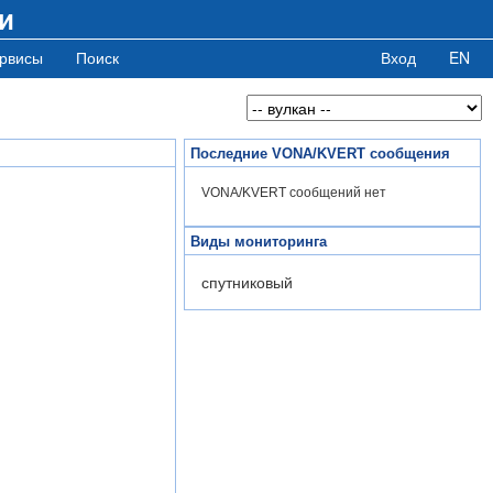
и
рвисы
Поиск
Вход
EN
Последние VONA/KVERT сообщения
VONA/KVERT сообщений нет
Виды мониторинга
спутниковый