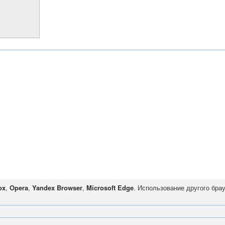
ox
,
Opera
,
Yandex Browser
,
Microsoft Edge
. Использование другого бра