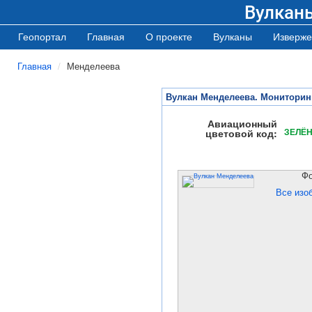
Вулкан
Геопортал
Главная
О проекте
Вулканы
Изверже
Главная
Менделеева
Вулкан Менделеева. Мониторин
Авиационный
ЗЕЛЁ
цветовой код:
Ф
Все изо