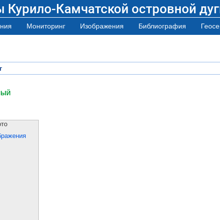
ы Курило-Камчатской островной дуг
ния
Мониторинг
Изображения
Библиография
Геосе
г
НЫЙ
ото
бражения