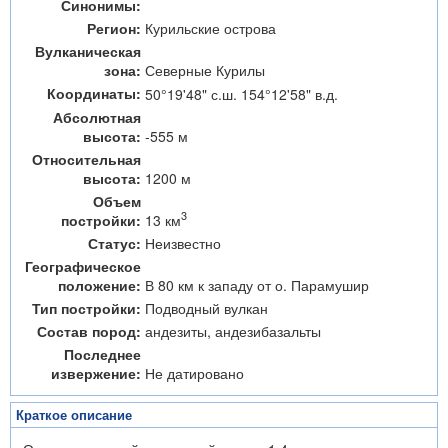
Синонимы:
Регион:
Курильские острова
Вулканическая
зона:
Северные Курилы
Координаты:
50°19'48" с.ш. 154°12'58" в.д.
Абсолютная
высота:
-555 м
Относительная
высота:
1200 м
Объем
3
13 км
постройки:
Статус:
Неизвестно
Географическое
положение:
В 80 км к западу от о. Парамушир
Тип постройки:
Подводный вулкан
Состав пород:
андезиты, андезибазальты
Последнее
извержение:
Не датировано
Краткое описание