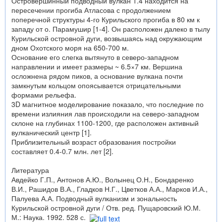
Островершинный подводный вулкан 1.4 находится на
пересечении прогиба Атласова с продолжением
поперечной структуры 4-го Курильского прогиба в 80 км к
западу от о. Парамушир [1-4]. Он расположен далеко в тылу
Курильской островной дуги, возвышаясь над окружающим
дном Охотского моря на 650-700 м.
Основание его слегка вытянуто в северо-западном
направлении и имеет размеры ~ 6.5×7 км. Вершина
осложнена рядом пиков, а основание вулкана почти
замкнутым кольцом опоясывается отрицательными
формами рельефа.
3D магнитное моделирование показало, что последние по
времени излияния лав происходили на северо-западном
склоне на глубинах 1100-1200, где расположен активный
вулканический центр [1].
Приблизительный возраст образования постройки
составляет 0.4-0.7 млн. лет [2].
Литература
Авдейко Г.П., Антонов А.Ю., Волынец О.Н., Бондаренко
В.И., Рашидов В.А., Гладков Н.Г., Цветков А.А., Марков И.А.,
Палуева А.А. Подводный вулканизм и зональность
Курильской островной дуги / Отв. ред. Пущаровский Ю.М.
М.: Наука. 1992. 528 с.