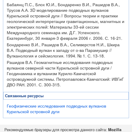
Бабаянц П.С., Блох Ю.И., Бондаренко В.И., Рашидов В.А.,
Трусов А.А. 3D моделирование подводных вулканов
Курильской островной дуги // Вопросы теории и практики
геологической интерпретации гравитационных, магнитных и
электрических полей: Материалы 33-ей сессии
Международного семинара им. Д.Г. Успенского.
Екатеринбург, 30 января-3 февраля 2006 г. 2006. С. 16-21.
Бондаренко В.И., Рашидов В.А., Селиверстов Н.И., Шкира
В.А. Подводный вулкан к западу от о-ва Парамушир //
Вулканология и сейсмология. 1994. № 1. С. 13-18.
Рашидов В.А. Геомагнитные исследования подводных
вулканов северной части Курильской островной дуги /
Геодинамика и вулканизм Курило-Камчатской
островодужной системы. Петропавловск-Камчатский: ИВГиГ
ДВО РАН. 2001. С. 300-315.
Связанные ресурсы
Геофизические исследования подводных вулканов
Курильской островной дуги
Рекомендуемые браузеры для просмотра данного сайта:
Mozilla