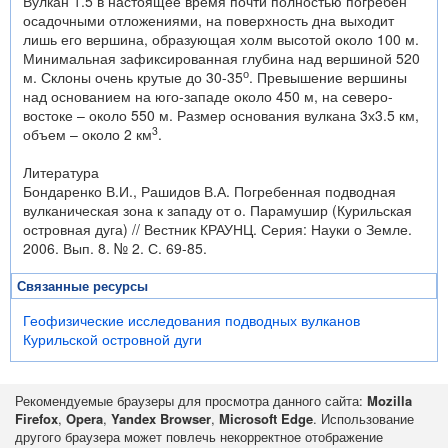
Вулкан 1.5 в настоящее время почти полностью погребен
осадочными отложениями, на поверхность дна выходит
лишь его вершина, образующая холм высотой около 100 м.
Минимальная зафиксированная глубина над вершиной 520
о
м. Склоны очень крутые до 30-35
. Превышение вершины
над основанием на юго-западе около 450 м, на северо-
востоке – около 550 м. Размер основания вулкана 3х3.5 км,
3
объем – около 2 км
.
Литература
Бондаренко В.И., Рашидов В.А. Погребенная подводная
вулканическая зона к западу от о. Парамушир (Курильская
островная дуга) // Вестник КРАУНЦ. Серия: Науки о Земле.
2006. Вып. 8. № 2. С. 69-85.
Связанные ресурсы
Геофизические исследования подводных вулканов
Курильской островной дуги
Рекомендуемые браузеры для просмотра данного сайта:
Mozilla
Firefox
,
Opera
,
Yandex Browser
,
Microsoft Edge
. Использование
другого браузера может повлечь некорректное отображение