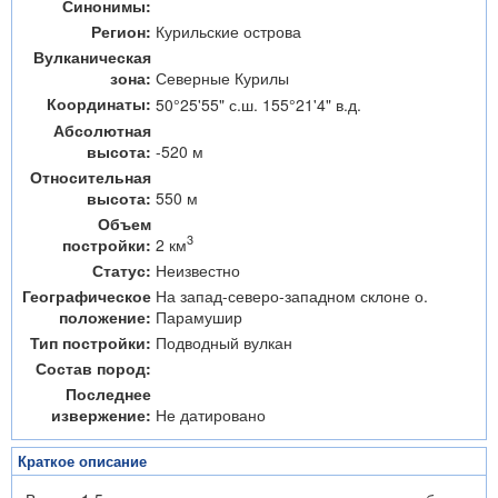
Синонимы:
Регион:
Курильские острова
Вулканическая
зона:
Северные Курилы
Координаты:
50°25'55" с.ш. 155°21'4" в.д.
Абсолютная
высота:
-520 м
Относительная
высота:
550 м
Объем
3
2 км
постройки:
Статус:
Неизвестно
Географическое
На запад-северо-западном склоне о.
положение:
Парамушир
Тип постройки:
Подводный вулкан
Состав пород:
Последнее
извержение:
Не датировано
Краткое описание