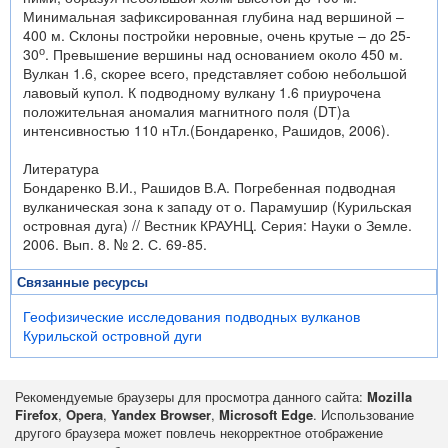
Минимальная зафиксированная глубина над вершиной –
400 м. Склоны постройки неровные, очень крутые – до 25-
о
30
. Превышение вершины над основанием около 450 м.
Вулкан 1.6, скорее всего, представляет собою небольшой
лавовый купол. К подводному вулкану 1.6 приурочена
положительная аномалия магнитного поля (DТ)а
интенсивностью 110 нТл.(Бондаренко, Рашидов, 2006).
Литература
Бондаренко В.И., Рашидов В.А. Погребенная подводная
вулканическая зона к западу от о. Парамушир (Курильская
островная дуга) // Вестник КРАУНЦ. Серия: Науки о Земле.
2006. Вып. 8. № 2. С. 69-85.
Связанные ресурсы
Геофизические исследования подводных вулканов
Курильской островной дуги
Рекомендуемые браузеры для просмотра данного сайта:
Mozilla
Firefox
,
Opera
,
Yandex Browser
,
Microsoft Edge
. Использование
другого браузера может повлечь некорректное отображение