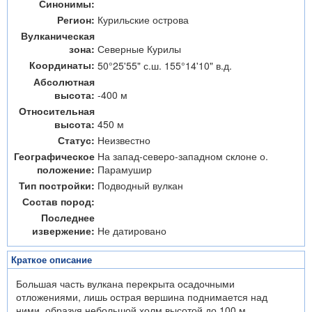
Синонимы:
Регион:
Курильские острова
Вулканическая
зона:
Северные Курилы
Координаты:
50°25'55" с.ш. 155°14'10" в.д.
Абсолютная
высота:
-400 м
Относительная
высота:
450 м
Статус:
Неизвестно
Географическое
На запад-северо-западном склоне о.
положение:
Парамушир
Тип постройки:
Подводный вулкан
Состав пород:
Последнее
извержение:
Не датировано
Краткое описание
Большая часть вулкана перекрыта осадочными
отложениями, лишь острая вершина поднимается над
ними, образуя небольшой холм высотой до 100 м.