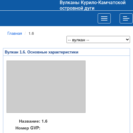
Вулканы Курило-Камчатской
островной дуги
Toggle navigat
Tog
Главная
1.6
Вулкан 1.6. Основные характеристики
Название:
1.6
Номер GVP: