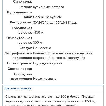
Синонимы:
Регион:
Курильские острова
Вулканическая
зона:
Северные Курилы
Координаты:
50°26'2" с.ш. 155°28'19" в.д.
Абсолютная
высота:
-650 м
Относительная
высота:
550 м
Статус:
Неизвестно
Географическое
Вулкан 1.7 располагается у подножия
положение:
островного склона о. Парамушир
Тип постройки:
Подводный вулкан
Состав пород:
Последнее
извержение:
Не датировано
Краткое описание
Склоны вулкана очень крутые – до 300 и более. Плоская
вершина вулкана располагается на глубине около 650 м,
что свидетельствует о значительном опускании