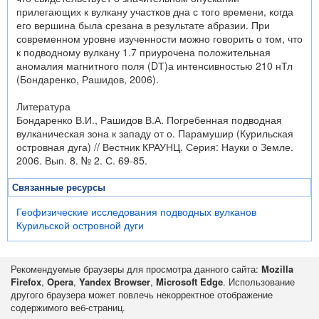
прилегающих к вулкану участков дна с того времени, когда
его вершина была срезана в результате абразии. При
современном уровне изученности можно говорить о том, что
к подводному вулкану 1.7 приурочена положительная
аномалия магнитного поля (DТ)а интенсивностью 210 нТл
(Бондаренко, Рашидов, 2006).
Литература
Бондаренко В.И., Рашидов В.А. Погребенная подводная
вулканическая зона к западу от о. Парамушир (Курильская
островная дуга) // Вестник КРАУНЦ. Серия: Науки о Земле.
2006. Вып. 8. № 2. С. 69-85.
Связанные ресурсы
Геофизические исследования подводных вулканов
Курильской островной дуги
Рекомендуемые браузеры для просмотра данного сайта:
Mozilla
Firefox
,
Opera
,
Yandex Browser
,
Microsoft Edge
. Использование
другого браузера может повлечь некорректное отображение
содержимого веб-страниц.