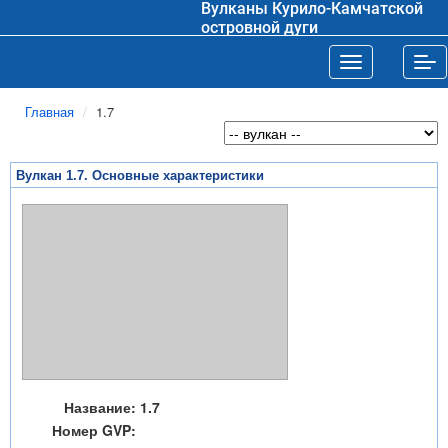
Вулканы Курило-Камчатской
островной дуги
Toggle navigat
Tog
Главная
1.7
Вулкан 1.7. Основные характеристики
Название:
1.7
Номер GVP: