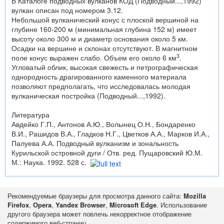
В Каталоге подводных вулканов КОД (Подводный...,1992)
вулкан описан под номером 3.12.
Небольшой вулканический конус с плоской вершиной на
глубине 160-200 м (минимальная глубина 152 м) имеет
высоту около 300 м и диаметр основания около 5 км.
Осадки на вершине и склонах отсутствуют. В магнитном
3
поле конус выражен слабо. Объем его около 6 км
.
Угловатый облик, высокая свежесть и петрографическая
однородность драгированного каменного материала
позволяют предполагать, что исследовалась молодая
вулканическая постройка (Подводный...,1992).
Литература
Авдейко Г.П., Антонов А.Ю., Волынец О.Н., Бондаренко
В.И., Рашидов В.А., Гладков Н.Г., Цветков А.А., Марков И.А.,
Палуева А.А. Подводный вулканизм и зональность
Курильской островной дуги / Отв. ред. Пущаровский Ю.М.
М.: Наука. 1992. 528 с.
Рекомендуемые браузеры для просмотра данного сайта:
Mozilla
Firefox
,
Opera
,
Yandex Browser
,
Microsoft Edge
. Использование
другого браузера может повлечь некорректное отображение
содержимого веб-страниц.