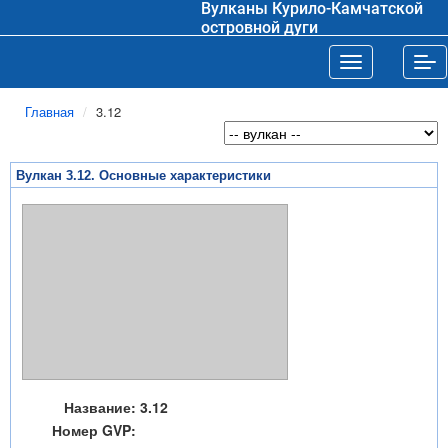
Вулканы Курило-Камчатской
островной дуги
Toggle navigat
Tog
Главная
3.12
Вулкан 3.12. Основные характеристики
Название:
3.12
Номер GVP: