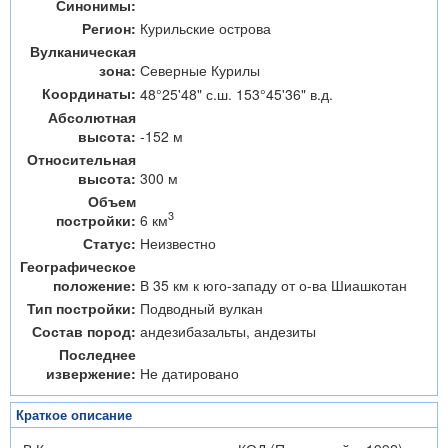
Синонимы:
Регион:
Курильские острова
Вулканическая
зона:
Северные Курилы
Координаты:
48°25'48" с.ш. 153°45'36" в.д.
Абсолютная
высота:
-152 м
Относительная
высота:
300 м
Объем
3
6 км
постройки:
Статус:
Неизвестно
Географическое
положение:
В 35 км к юго-западу от о-ва Шиашкотан
Тип постройки:
Подводный вулкан
Состав пород:
андезибазальты, андезиты
Последнее
извержение:
Не датировано
Краткое описание