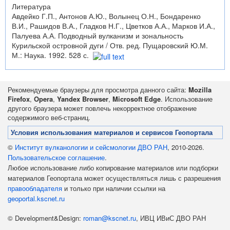
Литература
Авдейко Г.П., Антонов А.Ю., Волынец О.Н., Бондаренко
В.И., Рашидов В.А., Гладков Н.Г., Цветков А.А., Марков И.А.,
Палуева А.А. Подводный вулканизм и зональность
Курильской островной дуги / Отв. ред. Пущаровский Ю.М.
М.: Наука. 1992. 528 с.
Рекомендуемые браузеры для просмотра данного сайта:
Mozilla
Firefox
,
Opera
,
Yandex Browser
,
Microsoft Edge
. Использование
другого браузера может повлечь некорректное отображение
содержимого веб-страниц.
Условия использования материалов и сервисов Геопортала
©
Институт вулканологии и сейсмологии ДВО РАН
, 2010-2026.
Пользовательское соглашение
.
Любое использование либо копирование материалов или подборки
материалов Геопортала может осуществляться лишь с разрешения
правообладателя
и только при наличии ссылки на
geoportal.kscnet.ru
© Development&Design:
roman@kscnet.ru
, ИВЦ ИВиС ДВО РАН