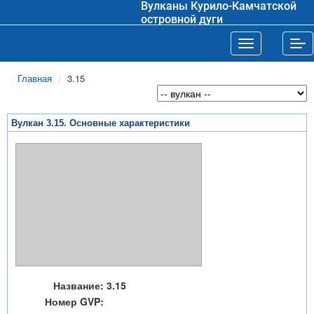
Вулканы Курило-Камчатской
островной дуги
Toggle navigat
Tog
Главная
3.15
Вулкан 3.15. Основные характеристики
Название:
3.15
Номер GVP: