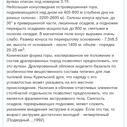
вулкан описан под номером 3.15.
Небольшая конусовидная островершинная гора,
поднимающаяся над дном на 400-800 м (глубина дна на
разных склонах - 2200-2600 м). Склоны конуса крутые, до
30° в привершинной части, лишенные осадков, а подножие
перекрыто осадками мощностью до 800 м, смятыми в
пологие складки. В магнитном поле конус выражен очень
слабо. Размер конуса по перекрытому основанию - 7,5x8,5
км, высота от основания - около 1400 м, объем - порядка
3
20-25 км
.
Коническая форма горы, изолированное ее положение и
состав драгированных пород позволяют предположить, что
это вулкан. Драгированный обломок андезито-базальта по
особенностям вещественного состава типичен для лав
тыловой зоны Курильской дуги, что наряду с его
угловатостью может указывать на его местное
происхождение. Наличие в обломке отчетливых элементов
столбчатой отдельности позволяет предположить, что он
является фрагментом экструзивного тела. Смятость
осадков, перекрывающих подножие, может служить
указанием внедрения экструзии в осадки. Если это так, то
возраст экструзии достаточно молодой - четвертичный
(Подводный...,1992).