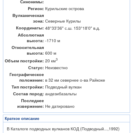
Синонимы:
Регион:
Курильские острова
Вулканическая
зона:
Северные Курилы
Координаты:
48°33'36" с.ш. 153°18'0" в.д.
Абсолютная
высота:
-1710 м
Относительная
высота:
600 м
3
20 км
Объем постройки:
Статус:
Неизвестно
Географическое
положение:
в 32 км севернее о-ва Райкоке
Тип постройки:
Подводный вулкан
Состав пород:
андезибазальты
Последнее
извержение:
Не датировано
Краткое описание
В Каталоге подводных вулканов КОД (Подводный...,1992)