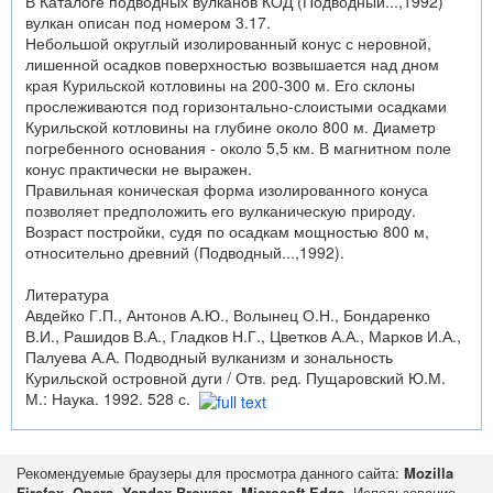
В Каталоге подводных вулканов КОД (Подводный...,1992)
вулкан описан под номером 3.17.
Небольшой округлый изолированный конус с неровной,
лишенной осадков поверхностью возвышается над дном
края Курильской котловины на 200-300 м. Его склоны
прослеживаются под горизонтально-слоистыми осадками
Курильской котловины на глубине около 800 м. Диаметр
погребенного основания - около 5,5 км. В магнитном поле
конус практически не выражен.
Правильная коническая форма изолированного конуса
позволяет предположить его вулканическую природу.
Возраст постройки, судя по осадкам мощностью 800 м,
относительно древний (Подводный...,1992).
Литература
Авдейко Г.П., Антонов А.Ю., Волынец О.Н., Бондаренко
В.И., Рашидов В.А., Гладков Н.Г., Цветков А.А., Марков И.А.,
Палуева А.А. Подводный вулканизм и зональность
Курильской островной дуги / Отв. ред. Пущаровский Ю.М.
М.: Наука. 1992. 528 с.
Рекомендуемые браузеры для просмотра данного сайта:
Mozilla
Firefox
,
Opera
,
Yandex Browser
,
Microsoft Edge
. Использование