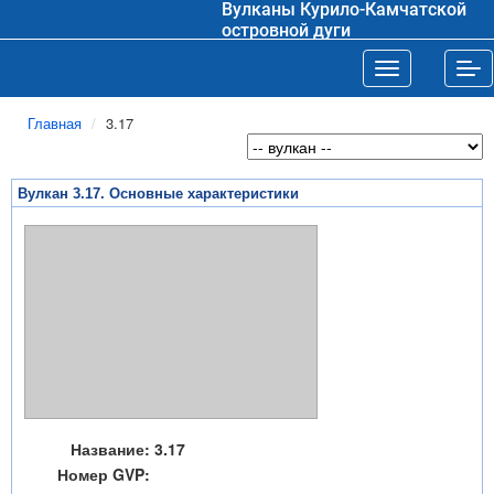
Вулканы Курило-Камчатской
островной дуги
Toggle navigat
Tog
Главная
3.17
Вулкан 3.17. Основные характеристики
Название:
3.17
Номер GVP: