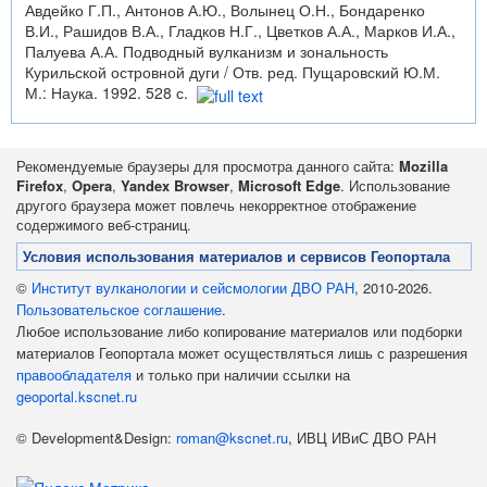
Авдейко Г.П., Антонов А.Ю., Волынец О.Н., Бондаренко
В.И., Рашидов В.А., Гладков Н.Г., Цветков А.А., Марков И.А.,
Палуева А.А. Подводный вулканизм и зональность
Курильской островной дуги / Отв. ред. Пущаровский Ю.М.
М.: Наука. 1992. 528 с.
Рекомендуемые браузеры для просмотра данного сайта:
Mozilla
Firefox
,
Opera
,
Yandex Browser
,
Microsoft Edge
. Использование
другого браузера может повлечь некорректное отображение
содержимого веб-страниц.
Условия использования материалов и сервисов Геопортала
©
Институт вулканологии и сейсмологии ДВО РАН
, 2010-2026.
Пользовательское соглашение
.
Любое использование либо копирование материалов или подборки
материалов Геопортала может осуществляться лишь с разрешения
правообладателя
и только при наличии ссылки на
geoportal.kscnet.ru
© Development&Design:
roman@kscnet.ru
, ИВЦ ИВиС ДВО РАН