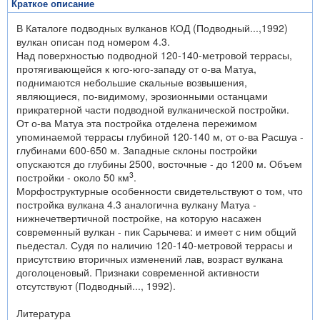
Краткое описание
В Каталоге подводных вулканов КОД (Подводный...,1992)
вулкан описан под номером 4.3.
Над поверхностью подводной 120-140-метровой тер­расы,
протягивающейся к юго-юго-западу от о-ва Матуа,
поднимаются небольшие скальные возвышения,
являющиеся, по-видимому, эрозионными останцами
прикратерной части подводной вулканической постройки.
От о-ва Матуа эта постройка отделена пережимом
упоминаемой террасы глубиной 120-140 м, от о-ва Расшуа -
глубинами 600-650 м. Западные склоны постройки
опускаются до глубины 2500, восточные - до 1200 м. Объем
3
постройки - около 50 км
.
Морфоструктурные особенности свидетельствуют о том, что
по­стройка вулкана 4.3 аналогична вулкану Матуа -
нижнечетвертичной постройке, на которую насажен
современный вулкан - пик Сарычева: и имеет с ним общий
пьедестал. Судя по наличию 120-140-метровой террасы и
присутст­вию вторичных изменений лав, возраст вулкана
доголоценовый. Признаки со­временной активности
отсутствуют (Подводный..., 1992).
Литература