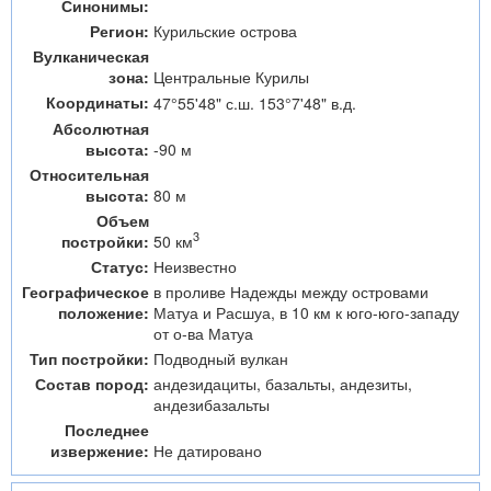
Синонимы:
Регион:
Курильские острова
Вулканическая
зона:
Центральные Курилы
Координаты:
47°55'48" с.ш. 153°7'48" в.д.
Абсолютная
высота:
-90 м
Относительная
высота:
80 м
Объем
3
50 км
постройки:
Статус:
Неизвестно
Географическое
в проливе Надежды между островами
положение:
Матуа и Расшуа, в 10 км к юго-юго-западу
от о-ва Матуа
Тип постройки:
Подводный вулкан
Состав пород:
андезидациты, базальты, андезиты,
андезибазальты
Последнее
извержение:
Не датировано