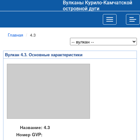
Вулканы Курило-Камчатской
островной дуги
Toggle navigat
Tog
Главная
4.3
Вулкан 4.3. Основные характеристики
Название:
4.3
Номер GVP: