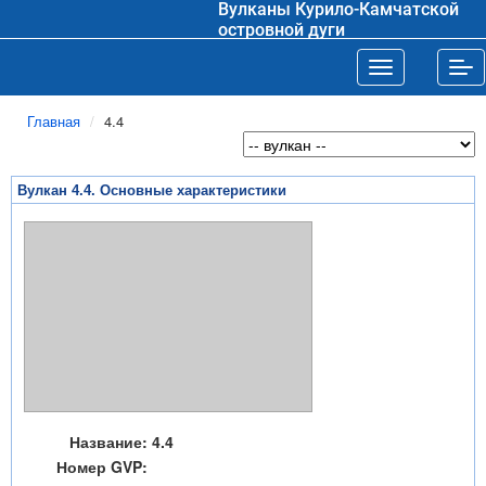
Вулканы Курило-Камчатской
островной дуги
Toggle navigat
Tog
Главная
4.4
Вулкан 4.4. Основные характеристики
Название:
4.4
Номер GVP: