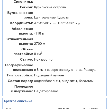
Синонимы:
Регион:
Курильские острова
Вулканическая
зона:
Центральные Курилы
Координаты:
47°49'48" с.ш. 152°54'36" в.д.
Абсолютная
высота:
-118 м
Относительная
высота:
2700 м
Объем
3
8 км
постройки:
Статус:
Неизвестно
Географическое
положение:
в 8 км к северо-западу от о-ва Расшуа
Тип постройки:
Подводный вулкан
Состав пород:
андезибазальты, андезиты, базальты
Последнее
извержение:
Не датировано
Краткое описание