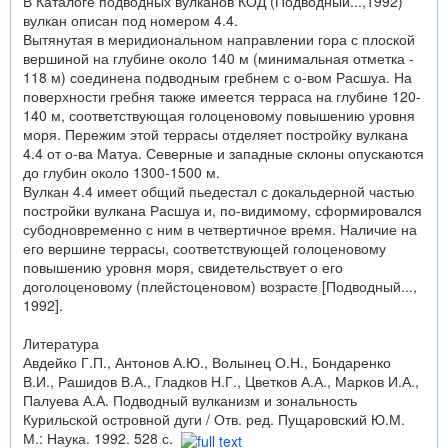
В Каталоге подводных вулканов КОД (Подводный...,1992)
вулкан описан под номером 4.4.
Вытянутая в меридиональном направлении гора с плоской
вершиной на глубине около 140 м (минимальная отметка -
118 м) соеди­нена подводным гребнем с о-вом Расшуа. На
поверхности гребня также имеется терраса на глубине 120-
140 м, соответствующая голоценовому повышению уровня
моря. Пережим этой террасы отделяет постройку вулкана
4.4 от о-ва Матуа. Се­верные и западные склоны опускаются
до глубин около 1300-1500 м.
Вулкан 4.4 имеет общий пьедестал с докальдерной частью
по­стройки вулкана Расшуа и, по-видимому, сформировался
субодновременно с ним в четвертичное время. Наличие на
его вершине террасы, соответствующей голоценовому
повышению уровня моря, свидетельствует о его
доголоценовому (плейстоце­новом) возрасте [Подводный...,
1992].
Литература
Авдейко Г.П., Антонов А.Ю., Волынец О.Н., Бондаренко
В.И., Рашидов В.А., Гладков Н.Г., Цветков А.А., Марков И.А.,
Палуева А.А. Подводный вулканизм и зональность
Курильской островной дуги / Отв. ред. Пущаровский Ю.М.
М.: Наука. 1992. 528 с.