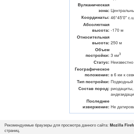
Вулканическая
зона:
Центральн
Координаты:
46°45'0" с.ш
Абсолютная
высота:
-170 м
Относительная
высота:
250 м
Объем
3
3 км
постройки:
Статус:
Неизвестно
Географическое
положение:
в 6 км к се
Тип постройки:
Подводный 
Состав пород:
риодациты,
андезидац
Последнее
извержение:
Не датиров
Рекомендуемые браузеры для просмотра данного сайта:
Mozilla Firef
страниц.