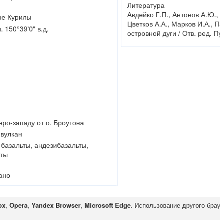
Литература
Авдейко Г.П., Антонов А.Ю.,
ые Курилы
Цветков А.А., Марков И.А.,
. 150°39'0" в.д.
островной дуги / Отв. ред. 
веро-западу от о. Броутона
вулкан
 базальты, андезибазальты,
иты
ано
ox
,
Opera
,
Yandex Browser
,
Microsoft Edge
. Использование другого бра