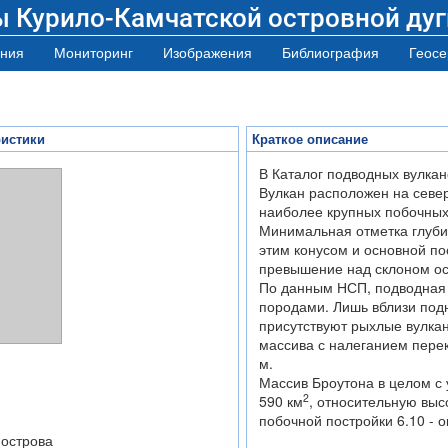
ы Курило-Камчатской островной дуг
ния
Мониторинг
Изображения
Библиография
Геосе
ристики
Краткое описание
В Каталог подводных вулкан
Вулкан расположен на север
наиболее крупных побочных
Минимальная отметка глуби
этим конусом и основной по
превышение над склоном ос
По данным НСП, подводная 
породами. Лишь вблизи подн
присутствуют рыхлые вулка
массива с налеганием пере
м.
Массив Броутона в целом с
2
590 км
, относительную высо
побочной постройки 6.10 - о
 острова