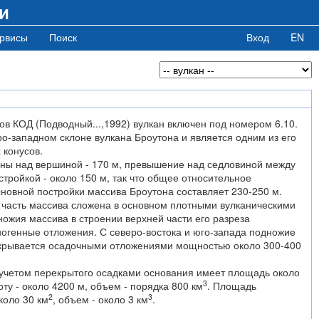
и
рвисы
Поиск
Вход
EN
ов КОД (Подводный...,1992) вулкан включен под номером 6.10.
о-западном склоне вулкана Броутона и является одним из его
 конусов.
ны над вершиной - 170 м, превышение над седловиной между
стройкой - около 150 м, так что общее относительное
новной постройки массива Броутона составляет 230-250 м.
часть массива сложена в основном плотными вулканическими
ожия массива в строении верхней части его разреза
ногенные отложения. С северо-востока и юго-запада подножие
крывается осадочными отложениями мощностью около 300-400
 учетом перекрытого осадками основания имеет площадь около
3
ту - около 4200 м, объем - порядка 800 км
. Площадь
2
3
коло 30 км
, объем - около 3 км
.