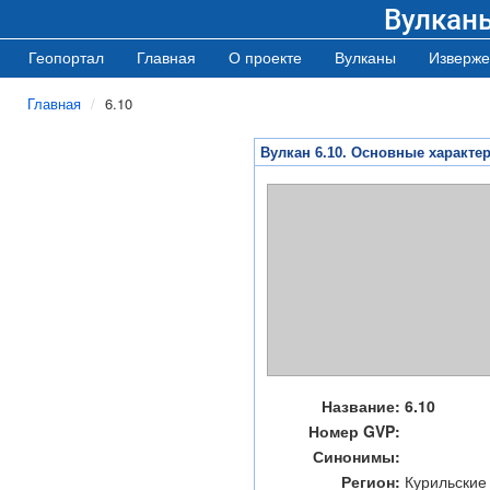
Вулкан
Геопортал
Главная
О проекте
Вулканы
Изверже
Главная
6.10
Вулкан 6.10. Основные характе
Название:
6.10
Номер GVP:
Синонимы:
Регион:
Курильские