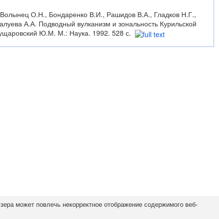
 Волынец О.Н., Бондаренко В.И., Рашидов В.А., Гладков Н.Г.,
 Палуева А.А. Подводный вулканизм и зональность Курильской
Пущаровский Ю.М. М.: Наука. 1992. 528 с.
узера может повлечь некорректное отображение содержимого веб-