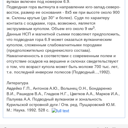
вулкан включен под номером 6.9.
Подводная гора вытянута в направлении юго-запад-северо-
восток, размер ее основания - 8x5 км при высоте около 900
м. Склоны крутые (до 30° и более). Судя по характеру
контакта с осадками, гора, возможно, является
3
экструзивным куполом. Объем его около 9 км
.
Данные НСП и магнитной съемки позволяют предположить,
что подводная гора 6.9 может оказаться вулканическим
куполом, сложенным слабомагнитными породами
(предположительно среднекислого состава).
Намагниченность в соответствии с современным полем и
отсутствие осадков на вершине и склонах свидетельствуют
о том, что возраст купола может быть моложе 700 тыс. лет,
т.е. последней инверсии полюсов (Подводный...,1992).
Литература
Авдейко Г.П., Антонов А.Ю., Волынец О.Н., Бондаренко
В.И., Рашидов В.А., Гладков Н.Г., Цветков А.А., Марков И.А.,
Палуева А.А. Подводный вулканизм и зональность
Курильской островной дуги / Отв. ред. Пущаровский Ю.М.
М.: Наука. 1992. 528 с.