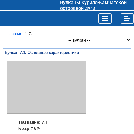
Вулканы Курило-Камчатской
островной дуги
Toggle navigat
Tog
Главная
7.1
Вулкан 7.1. Основные характеристики
Название:
7.1
Номер GVP: