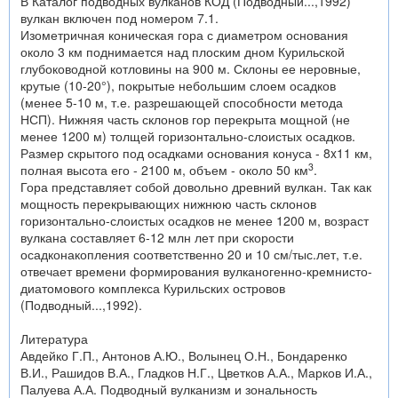
В Каталог подводных вулканов КОД (Подводный...,1992)
вулкан включен под номером 7.1.
Изометричная коническая гора с диаметром основания
около 3 км поднимается над плоским дном Курильской
глубоководной котловины на 900 м. Склоны ее неровные,
крутые (10-20°), покрытые небольшим слоем осадков
(менее 5-10 м, т.е. разрешающей способности метода
НСП). Нижняя часть склонов гор перекрыта мощной (не
менее 1200 м) толщей горизонтально-слоистых осадков.
Размер скрытого под осадками основания конуса - 8x11 км,
3
полная высота его - 2100 м, объем - около 50 км
.
Гора представляет собой довольно древний вулкан. Так как
мощность перекрывающих нижнюю часть склонов
горизонтально-слоистых осадков не менее 1200 м, возраст
вулкана составляет 6-12 млн лет при скорости
осадконакопления соответственно 20 и 10 см/тыс.лет, т.е.
отвечает времени формирования вулканогенно-кремнисто-
диатомового комплекса Курильских островов
(Подводный...,1992).
Литература
Авдейко Г.П., Антонов А.Ю., Волынец О.Н., Бондаренко
В.И., Рашидов В.А., Гладков Н.Г., Цветков А.А., Марков И.А.,
Палуева А.А. Подводный вулканизм и зональность