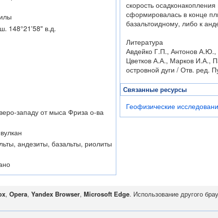
скорость осадконакопления 
сформировалась в конце пли
илы
базальтоидному, либо к анд
ш. 148°21'58" в.д.
Литература
Авдейко Г.П., Антонов А.Ю.,
Цветков А.А., Марков И.А.,
островной дуги / Отв. ред. 
Связанные ресурсы
Геофизические исследовани
еверо-западу от мыса Фриза о-ва
вулкан
льты, андезиты, базальты, риолиты
ано
ox
,
Opera
,
Yandex Browser
,
Microsoft Edge
. Использование другого бра