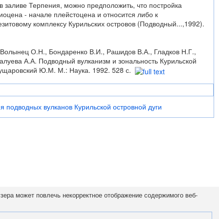
в заливе Терпения, можно предположить, что постройка
оцена - начале плейстоцена и относится либо к
езитовому комплексу Курильских островов (Подводный...,1992).
 Волынец О.Н., Бондаренко В.И., Рашидов В.А., Гладков Н.Г.,
 Палуева А.А. Подводный вулканизм и зональность Курильской
Пущаровский Ю.М. М.: Наука. 1992. 528 с.
я подводных вулканов Курильской островной дуги
узера может повлечь некорректное отображение содержимого веб-