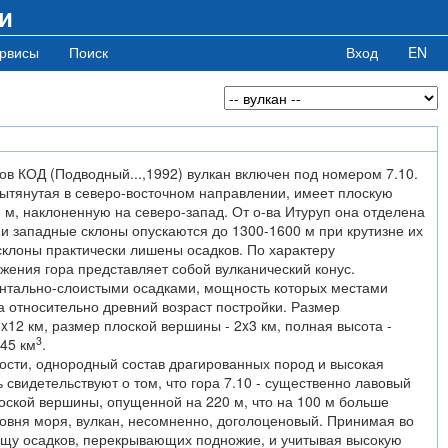
и
рвисы
Поиск
Вход
EN
ов КОД (Подводный...,1992) вулкан включен под номером 7.10.
ытянутая в северо-восточном направлении, имеет плоскую
 м, наклоненную на северо-запад. От о-ва Итуруп она отделена
и западные склоны опускаются до 1300-1600 м при крутизне их
склоны практически лишены осадков. По характеру
жения гора представляет собой вулканический конус.
нтально-слоистыми осадками, мощность которых местами
на относительно древний возраст постройки. Размер
x12 км, размер плоской вершины - 2x3 км, полная высота -
3
 45 км
.
сти, однородный состав драгированных пород и высокая
 свидетельствуют о том, что гора 7.10 - существенно лавовый
оской вершины, опущенной на 220 м, что на 100 м больше
овня моря, вулкан, несомненно, доголоценовый. Принимая во
щу осадков, перекрывающих подножие, и учитывая высокую