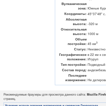
Вулканическая
зона:
Южные Кур
Координаты:
45°37'48" с.
Абсолютная
высота:
-320 м
Относительная
высота:
1000 м
Объем
3
45 км
постройки:
Статус:
Неизвестно
Географическое
в 22 км к с
положение:
Итуруп
Тип постройки:
Подводный 
Состав пород:
андезибаза
Последнее
извержение:
Не датиров
Рекомендуемые браузеры для просмотра данного сайта:
Mozilla Firef
страниц.
Условия использования материалов и сервисов Геопортала