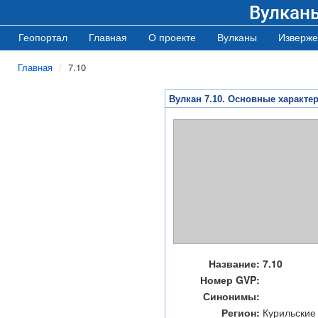
Вулкан
Геопортал
Главная
О проекте
Вулканы
Изверже
Главная
7.10
Вулкан 7.10. Основные характе
Название:
7.10
Номер GVP:
Синонимы:
Регион:
Курильские