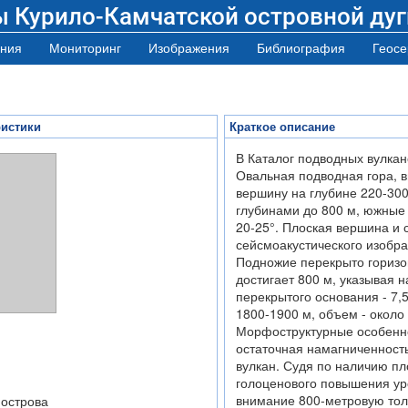
ы Курило-Камчатской островной дуг
ния
Мониторинг
Изображения
Библиография
Геосе
ристики
Краткое описание
В Каталог подводных вулкан
Овальная подводная гора, в
вершину на глубине 220-300
глубинами до 800 м, южные 
20-25°. Плоская вершина и 
сейсмоакустического изобра
Подножие перекрыто горизо
достигает 800 м, указывая 
перекрытого основания - 7,5
1800-1900 м, объем - около
Морфоструктурные особенно
остаточная намагниченность
вулкан. Судя по наличию пл
голоценового повышения ур
внимание 800-метровую тол
 острова