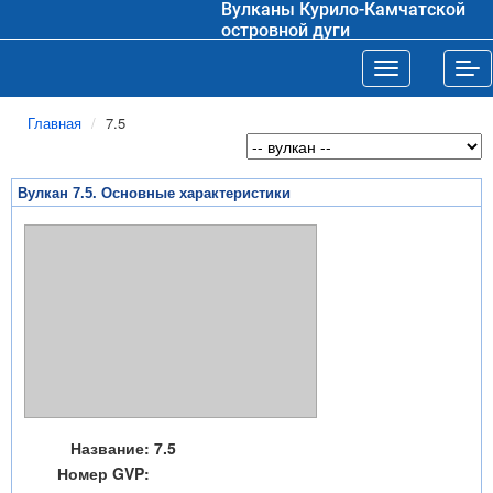
Вулканы Курило-Камчатской
островной дуги
Toggle navigat
Tog
Главная
7.5
Вулкан 7.5. Основные характеристики
Название:
7.5
Номер GVP: