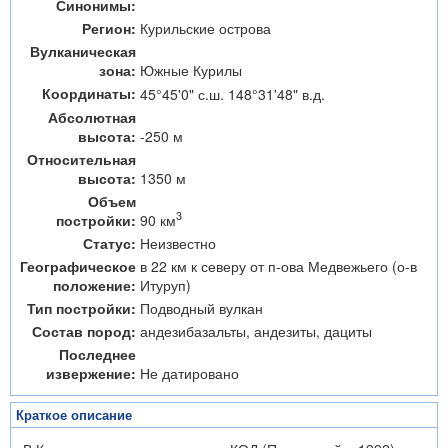
Синонимы:
Регион:
Курильские острова
Вулканическая
зона:
Южные Курилы
Координаты:
45°45'0" с.ш. 148°31'48" в.д.
Абсолютная
высота:
-250 м
Относительная
высота:
1350 м
Объем
3
90 км
постройки:
Статус:
Неизвестно
Географическое
в 22 км к северу от п-ова Медвежьего (о-в
положение:
Итуруп)
Тип постройки:
Подводный вулкан
Состав пород:
андезибазальты, андезиты, дациты
Последнее
извержение:
Не датировано
Краткое описание