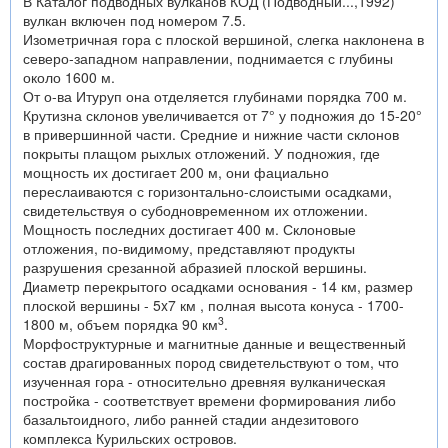
В Каталог подводных вулканов КОД (Подводный...,1992)
вулкан включен под номером 7.5.
Изометричная гора с плоской вершиной, слегка наклонена в
северо-западном направлении, поднимается с глубины
около 1600 м.
От о-ва Итуруп она отделяется глубинами порядка 700 м.
Крутизна склонов увеличивается от 7° у подножия до 15-20°
в привершинной части. Средние и нижние части склонов
покрыты плащом рыхлых отложений. У подножия, где
мощность их достигает 200 м, они фациально
переслаиваются с горизонтально-слоистыми осадками,
свидетельствуя о субодновременном их отложении.
Мощность последних достигает 400 м. Склоновые
отложения, по-видимому, представляют продукты
разрушения срезанной абразией плоской вершины.
Диаметр перекрытого осадками основания - 14 км, размер
плоской вершины - 5x7 км , полная высота конуса - 1700-
3
1800 м, объем порядка 90 км
.
Морфоструктурные и магнитные данные и вещественный
состав драгированных пород свидетельствуют о том, что
изученная гора - относительно древняя вулканическая
постройка - соответствует времени формирования либо
базальтоидного, либо ранней стадии андезитового
комплекса Курильских островов.