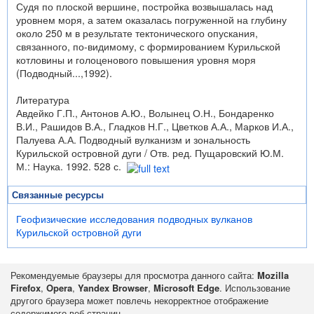
Судя по плоской вершине, постройка возвышалась над
уровнем моря, а затем оказалась погруженной на глубину
около 250 м в результате тектонического опускания,
связанного, по-видимому, с формированием Курильской
котловины и голоценового повышения уровня моря
(Подводный...,1992).
Литература
Авдейко Г.П., Антонов А.Ю., Волынец О.Н., Бондаренко
В.И., Рашидов В.А., Гладков Н.Г., Цветков А.А., Марков И.А.,
Палуева А.А. Подводный вулканизм и зональность
Курильской островной дуги / Отв. ред. Пущаровский Ю.М.
М.: Наука. 1992. 528 с.
Связанные ресурсы
Геофизические исследования подводных вулканов
Курильской островной дуги
Рекомендуемые браузеры для просмотра данного сайта:
Mozilla
Firefox
,
Opera
,
Yandex Browser
,
Microsoft Edge
. Использование
другого браузера может повлечь некорректное отображение
содержимого веб-страниц.