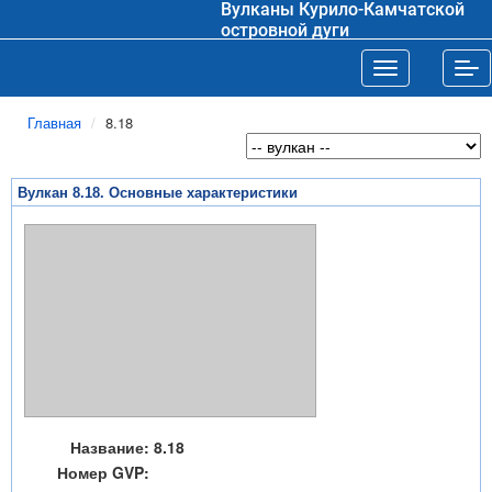
Вулканы Курило-Камчатской
островной дуги
Toggle navigat
Tog
Главная
8.18
Вулкан 8.18. Основные характеристики
Название:
8.18
Номер GVP: