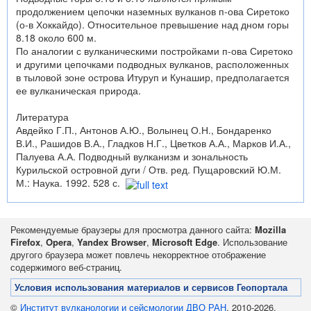
продолжением цепочки наземных вулканов п-ова Сиретоко
(о-в Хоккайдо). Относительное превышение над дном горы
8.18 около 600 м.
По аналогии с вулканическими постройками п-ова Сиретоко
и другими цепочками подводных вулканов, расположенных
в тыловой зоне острова Итуруп и Кунашир, предполагается
ее вулканическая природа.
Литература
Авдейко Г.П., Антонов А.Ю., Волынец О.Н., Бондаренко
В.И., Рашидов В.А., Гладков Н.Г., Цветков А.А., Марков И.А.,
Палуева А.А. Подводный вулканизм и зональность
Курильской островной дуги / Отв. ред. Пущаровский Ю.М.
М.: Наука. 1992. 528 с.
Рекомендуемые браузеры для просмотра данного сайта:
Mozilla
Firefox
,
Opera
,
Yandex Browser
,
Microsoft Edge
. Использование
другого браузера может повлечь некорректное отображение
содержимого веб-страниц.
Условия использования материалов и сервисов Геопортала
©
Институт вулканологии и сейсмологии ДВО РАН
, 2010-2026.