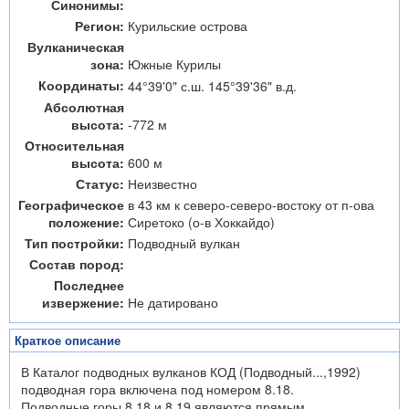
Синонимы:
Регион:
Курильские острова
Вулканическая
зона:
Южные Курилы
Координаты:
44°39'0" с.ш. 145°39'36" в.д.
Абсолютная
высота:
-772 м
Относительная
высота:
600 м
Статус:
Неизвестно
Географическое
в 43 км к северо-северо-востоку от п-ова
положение:
Сиретоко (о-в Хоккайдо)
Тип постройки:
Подводный вулкан
Состав пород:
Последнее
извержение:
Не датировано
Краткое описание
В Каталог подводных вулканов КОД (Подводный...,1992)
подводная гора включена под номером 8.18.
Подводные горы 8.18 и 8.19 являются прямым