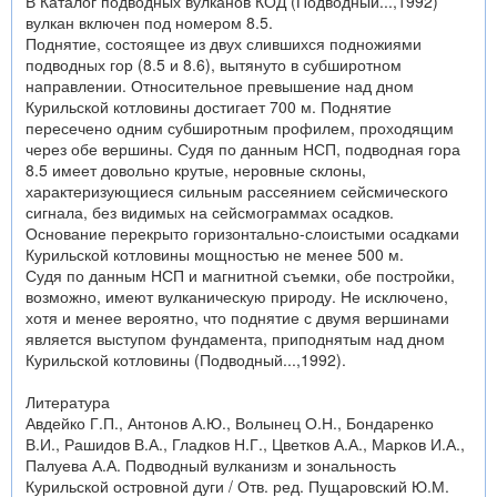
В Каталог подводных вулканов КОД (Подводный...,1992)
вулкан включен под номером 8.5.
Поднятие, состоящее из двух слившихся подножиями
подводных гор (8.5 и 8.6), вытянуто в субширотном
направлении. Относительное превышение над дном
Курильской котловины достигает 700 м. Поднятие
пересечено одним субширотным профилем, проходящим
через обе вершины. Судя по данным НСП, подводная гора
8.5 имеет довольно крутые, неровные склоны,
характеризующиеся сильным рассеянием сейсмического
сигнала, без видимых на сейсмограммах осадков.
Основание перекрыто горизонтально-слоистыми осадками
Курильской котловины мощностью не менее 500 м.
Судя по данным НСП и магнитной съемки, обе постройки,
возможно, имеют вулканическую природу. Не исключено,
хотя и менее вероятно, что поднятие с двумя вершинами
является выступом фундамента, приподнятым над дном
Курильской котловины (Подводный...,1992).
Литература
Авдейко Г.П., Антонов А.Ю., Волынец О.Н., Бондаренко
В.И., Рашидов В.А., Гладков Н.Г., Цветков А.А., Марков И.А.,
Палуева А.А. Подводный вулканизм и зональность
Курильской островной дуги / Отв. ред. Пущаровский Ю.М.