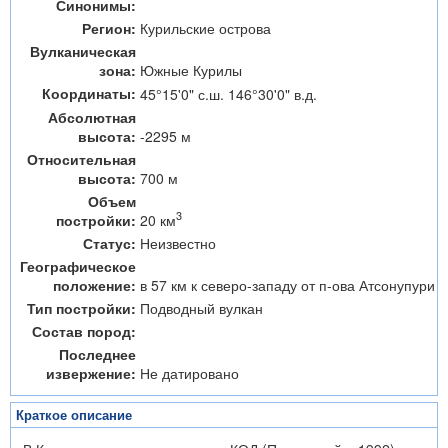
Синонимы:
Регион:
Курильские острова
Вулканическая
зона:
Южные Курилы
Координаты:
45°15'0" с.ш. 146°30'0" в.д.
Абсолютная
высота:
-2295 м
Относительная
высота:
700 м
Объем
3
20 км
постройки:
Статус:
Неизвестно
Географическое
положение:
в 57 км к северо-западу от п-ова Атсонупури
Тип постройки:
Подводный вулкан
Состав пород:
Последнее
извержение:
Не датировано
Краткое описание