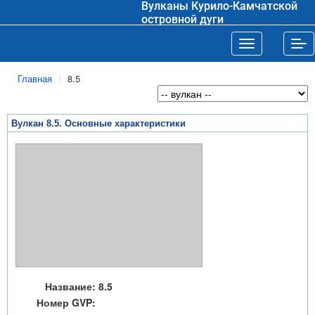
Вулканы Курило-Камчатской
островной дуги
Toggle navigat
Tog
Главная
8.5
Вулкан 8.5. Основные характеристики
Название:
8.5
Номер GVP: