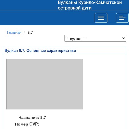
Вулканы Курило-Камчатской
островной дуги
Toggle navigat
Tog
Главная
8.7
Вулкан 8.7. Основные характеристики
Название:
8.7
Номер GVP: