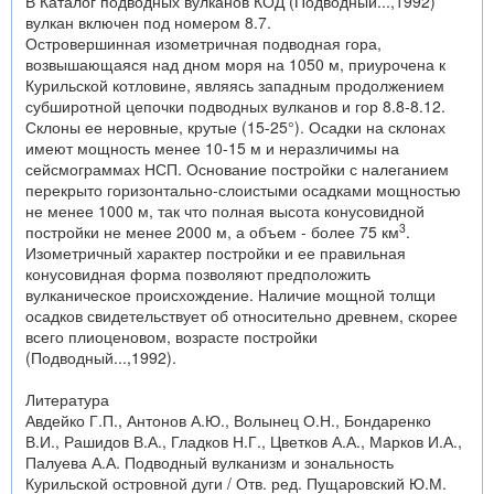
В Каталог подводных вулканов КОД (Подводный...,1992)
вулкан включен под номером 8.7.
Островершинная изометричная подводная гора,
возвышающаяся над дном моря на 1050 м, приурочена к
Курильской котловине, являясь западным продолжением
субширотной цепочки подводных вулканов и гор 8.8-8.12.
Склоны ее неровные, крутые (15-25°). Осадки на склонах
имеют мощность менее 10-15 м и неразличимы на
сейсмограммах НСП. Основание постройки с налеганием
перекрыто горизонтально-слоистыми осадками мощностью
не менее 1000 м, так что полная высота конусовидной
3
постройки не менее 2000 м, а объем - более 75 км
.
Изометричный характер постройки и ее правильная
конусовидная форма позволяют предположить
вулканическое происхождение. Наличие мощной толщи
осадков свидетельствует об относительно древнем, скорее
всего плиоценовом, возрасте постройки
(Подводный...,1992).
Литература
Авдейко Г.П., Антонов А.Ю., Волынец О.Н., Бондаренко
В.И., Рашидов В.А., Гладков Н.Г., Цветков А.А., Марков И.А.,
Палуева А.А. Подводный вулканизм и зональность
Курильской островной дуги / Отв. ред. Пущаровский Ю.М.