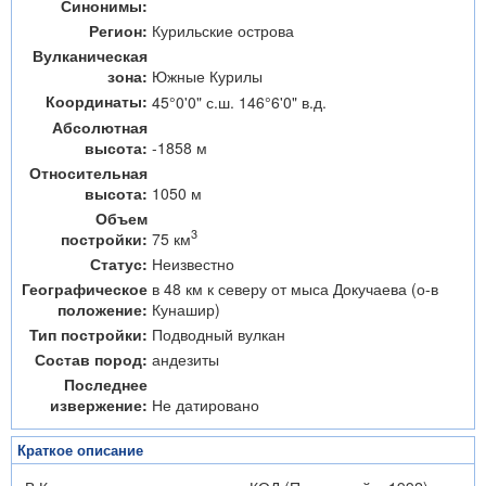
Синонимы:
Регион:
Курильские острова
Вулканическая
зона:
Южные Курилы
Координаты:
45°0'0" с.ш. 146°6'0" в.д.
Абсолютная
высота:
-1858 м
Относительная
высота:
1050 м
Объем
3
75 км
постройки:
Статус:
Неизвестно
Географическое
в 48 км к северу от мыса Докучаева (о-в
положение:
Кунашир)
Тип постройки:
Подводный вулкан
Состав пород:
андезиты
Последнее
извержение:
Не датировано
Краткое описание