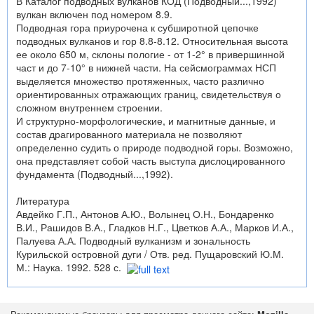
В Каталог подводных вулканов КОД (Подводный...,1992)
вулкан включен под номером 8.9.
Подводная гора приурочена к субширотной цепочке
подводных вулканов и гор 8.8-8.12. Относительная высота
ее около 650 м, склоны пологие - от 1-2° в привершинной
част и до 7-10° в нижней части. На сейсмограммах НСП
выделяется множество протяженных, часто различно
ориентированных отражающих границ, свидетельствуя о
сложном внутреннем строении.
И структурно-морфологические, и магнитные данные, и
состав драгированного материала не позволяют
определенно судить о природе подводной горы. Возможно,
она представляет собой часть выступа дислоцированного
фундамента (Подводный...,1992).
Литература
Авдейко Г.П., Антонов А.Ю., Волынец О.Н., Бондаренко
В.И., Рашидов В.А., Гладков Н.Г., Цветков А.А., Марков И.А.,
Палуева А.А. Подводный вулканизм и зональность
Курильской островной дуги / Отв. ред. Пущаровский Ю.М.
М.: Наука. 1992. 528 с.