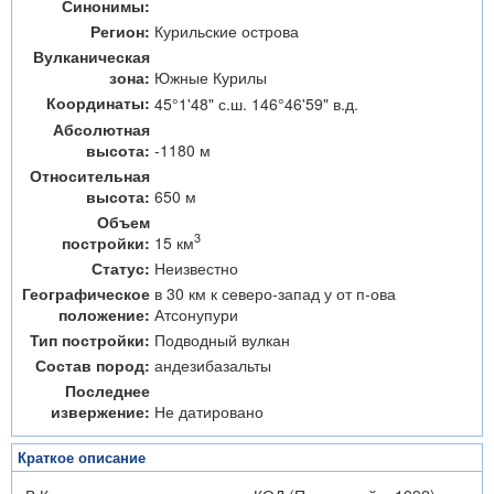
Синонимы:
Регион:
Курильские острова
Вулканическая
зона:
Южные Курилы
Координаты:
45°1'48" с.ш. 146°46'59" в.д.
Абсолютная
высота:
-1180 м
Относительная
высота:
650 м
Объем
3
15 км
постройки:
Статус:
Неизвестно
Географическое
в 30 км к северо-запад у от п-ова
положение:
Атсонупури
Тип постройки:
Подводный вулкан
Состав пород:
андезибазальты
Последнее
извержение:
Не датировано
Краткое описание