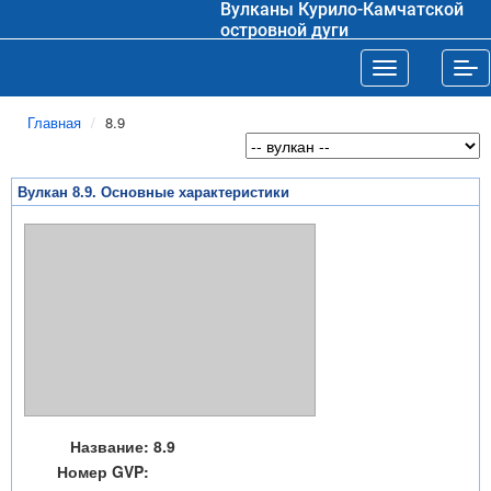
Вулканы Курило-Камчатской
островной дуги
Toggle navigat
Tog
Главная
8.9
Вулкан 8.9. Основные характеристики
Название:
8.9
Номер GVP: