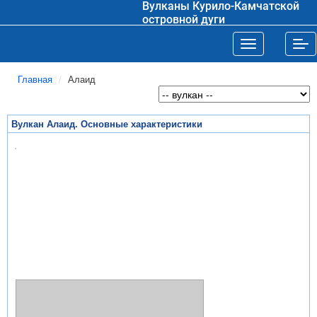
Вулканы Курило-Камчатской
островной дуги
Toggle navigat
Tog
Главная
Алаид
Вулкан Алаид. Основные характеристики