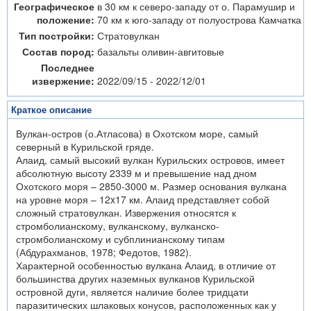
Географическое
в 30 км к северо-западу от о. Парамушир и
положение:
70 км к юго-западу от полуострова Камчатка
Тип постройки:
Стратовулкан
Состав пород:
базальты оливин-авгитовые
Последнее
извержение:
2022/09/15 - 2022/12/01
Краткое описание
Вулкан-остров (о.Атласова) в Охотском море, самый
северный в Курильской гряде.
Алаид, самый высокий вулкан Курильских островов, имеет
абсолютную высоту 2339 м и превышение над дном
Охотского моря – 2850-3000 м. Размер основания вулкана
на уровне моря – 12x17 км. Алаид представляет собой
сложный стратовулкан. Извержения относятся к
стромболианскому, вулканскому, вулканско-
стромболианскому и субплинианскому типам
(Абдурахманов, 1978; Федотов, 1982).
Характерной особенностью вулкана Алаид, в отличие от
большинства других наземных вулканов Курильской
островной дуги, является наличие более тридцати
паразитических шлаковых конусов, расположенных как у