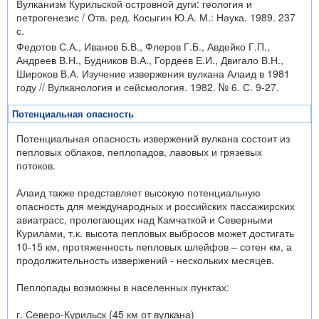
Вулканизм Курильской островной дуги: геология и
петрогенезис / Отв. ред. Косыгин Ю.А. М.: Наука. 1989. 237
с.
Федотов С.А., Иванов Б.В., Флеров Г.Б., Авдейко Г.П.,
Андреев В.Н., Будников В.А., Гордеев Е.И., Двигало В.Н.,
Широков В.А. Изучение извержения вулкана Алаид в 1981
году // Вулканология и сейсмология. 1982. № 6. С. 9-27.
Потенциальная опасность
Потенциальная опасность извержений вулкана состоит из
пепловых облаков, пеплопадов, лавовых и грязевых
потоков.
Алаид также представляет высокую потенциальную
опасность для международных и российских пассажирских
авиатрасс, пролегающих над Камчаткой и Северными
Курилами, т.к. высота пепловых выбросов может достигать
10-15 км, протяженность пепловых шлейфов – сотен км, а
продолжительность извержений - нескольких месяцев.
Пеплопады возможны в населенных пунктах:
г. Северо-Курильск (45 км от вулкана)