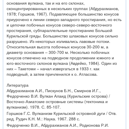
основания вулкана, так и на его склонах,
сконцентрированных в нескольких группах (Абдурахманов,
1978; Горшков, 1967). Подавляющее большинство конусов
приурочено к линии северо-западного простирания, но есть
и цепочки побочных конусов северо-северо-восточного
простирания, субпараллельные простиранию Большой
Курильской гряды. Большинство шлаковых конусов сильно
разрушено. Из некоторых изливались лавовые потоки.
Относительная высота побочных конусов 30-200 м, а
диаметр основания – 300-700 м. Несколько побочных
конусов отмечено на подводном продолжении южного и
юго-восточного склонов вулкана (Авдейко, 1984). Один из
них – Такетоми – начал извергаться в 1933 г. как
подводный, а затем причленился к о. Атласова.
Литература
Абдурахманов А.И., Пискунов Б.Н., Смирнов И.Г.,
Федорченко В.И. Вулкан Алаид (Курильские острова) /
Восточно-Азиатские островные системы (тектоника и
вулканизм). 1978. С. 85-107.
Горшков Г.С. Вулканизм Курильской островной дуги / Отв.
ред. Рудич К.Н. М.: Наука. 1967. 288 с.
Федорченко В.И., Абдурахманов А.И., Родионова Р.И.