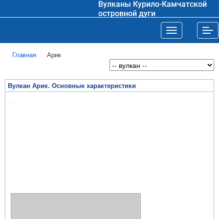
Вулканы Курило-Камчатской
островной дуги
Toggle navigat
Tog
Главная
Арик
Вулкан Арик. Основные характеристики