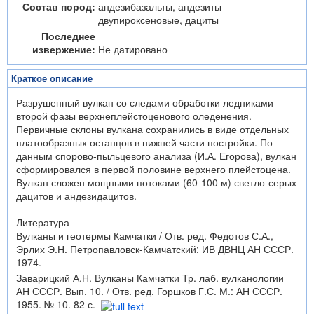
Состав пород:
андезибазальты, андезиты
двупироксеновые, дациты
Последнее
извержение:
Не датировано
Краткое описание
Разрушенный вулкан со следами обработки ледниками
второй фазы верхнеплейстоценового оледенения.
Первичные склоны вулкана сохранились в виде отдельных
платообразных останцов в нижней части постройки. По
данным спорово-пыльцевого анализа (И.А. Егорова), вулкан
сформировался в первой половине верхнего плейстоцена.
Вулкан сложен мощными потоками (60-100 м) светло-серых
дацитов и андезидацитов.
Литература
Вулканы и геотермы Камчатки / Отв. ред. Федотов С.А.,
Эрлих Э.Н. Петропавловск-Камчатский: ИВ ДВНЦ АН СССР.
1974.
Заварицкий А.Н. Вулканы Камчатки Тр. лаб. вулканологии
АН СССР. Вып. 10. / Отв. ред. Горшков Г.С. М.: АН СССР.
1955. № 10. 82 с.