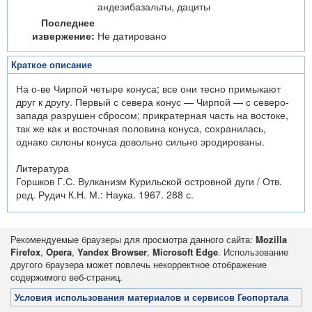
андезибазальты, дациты
Последнее
извержение:
Не датировано
Краткое описание
На о-ве Чирпой четыре конуса; все они тесно примыкают
друг к другу. Первый с севера конус — Чирпой — с северо-
запада разрушен сбросом; прикратерная часть на востоке,
так же как и восточная половина конуса, сохранилась,
однако склоны конуса довольно сильно эродированы.
Литература
Горшков Г.С. Вулканизм Курильской островной дуги / Отв.
ред. Рудич К.Н. М.: Наука. 1967. 288 с.
Рекомендуемые браузеры для просмотра данного сайта:
Mozilla
Firefox
,
Opera
,
Yandex Browser
,
Microsoft Edge
. Использование
другого браузера может повлечь некорректное отображение
содержимого веб-страниц.
Условия использования материалов и сервисов Геопортала