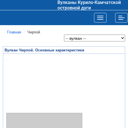
Вулканы Курило-Камчатской
островной дуги
Toggle navigat
Tog
Главная
Чирпой
Вулкан Чирпой. Основные характеристики