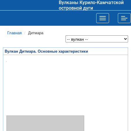
Вулканы Курило-Камчатской
островной дуги
Toggle navigat
Tog
Главная
Дитмара
Вулкан Дитмара. Основные характеристики