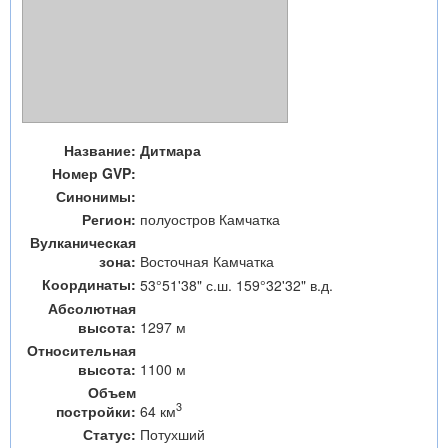
Название:
Дитмара
Номер GVP:
Синонимы:
Регион:
полуостров Камчатка
Вулканическая
зона:
Восточная Камчатка
Координаты:
53°51'38" с.ш. 159°32'32" в.д.
Абсолютная
высота:
1297 м
Относительная
высота:
1100 м
Объем
3
64 км
постройки:
Статус:
Потухший