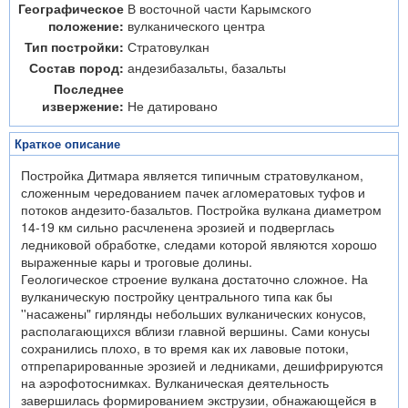
Географическое
В восточной части Карымского
положение:
вулканического центра
Тип постройки:
Стратовулкан
Состав пород:
андезибазальты, базальты
Последнее
извержение:
Не датировано
Краткое описание
Постройка Дитмара является типичным стратовулканом,
сложенным чередованием пачек агломератовых туфов и
потоков андезито-базальтов. Постройка вулкана диаметром
14-19 км сильно расчленена эрозией и подверглась
ледниковой обработке, следами которой являются хорошо
выраженные кары и троговые долины.
Геологическое строение вулкана достаточно сложное. На
вулканическую постройку центрального типа как бы
''насажены" гирлянды небольших вулканических конусов,
располагающихся вблизи главной вершины. Сами конусы
сохранились плохо, в то время как их лавовые потоки,
отпрепарированные эрозией и ледниками, дешифрируются
на аэрофотоснимках. Вулканическая деятельность
завершилась формированием экструзии, обнажающейся в