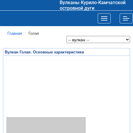
Вулканы Курило-Камчатской
островной дуги
Toggle navigat
Tog
Главная
Голая
Вулкан Голая. Основные характеристики