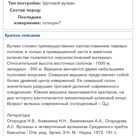
Тип постройки:
Щитовой вулкан
Состав пород:
Последнее
извержение:
голоцен?
Краткое описание
Вулкан сложен преимущественно напластованием лавовых
потоков, и только в привершинной части в заметном
количестве появляется пирокластический материал.
Относительная высота восточных склонов - 1000 м,
западных - 300 м. Вершина венчается двумя небольшими
пологими конусами. Северная вершина представляет собой
более древний центр извержений. Ее северный склон
значительно разрушен троговой долиной современного
оледенения. Южная вершина заканчивается кратером, на
дне которого располагается миниатюрный шлаковый конус.
Возраст вулкана современный (голоценовый – Q
).
4
Литература
Огородов Н.В., Кожемяка Н.Н., Важеевская А.А., Огородова
А.С. Вулканы и четвертичный вулканизм Срединного хребта
Камчатки / Отв. ред. Эрлих Э.Н. М.: Наука. 1972. 191 с.