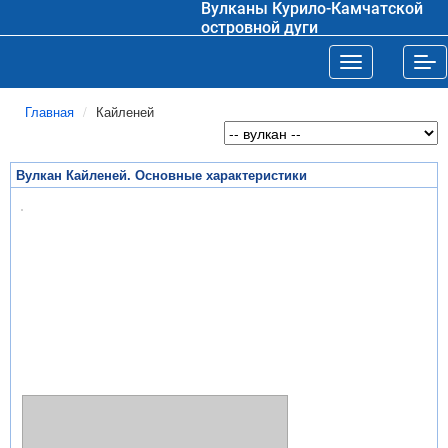
Вулканы Курило-Камчатской
островной дуги
Toggle navigat
Tog
Главная
Кайленей
Вулкан Кайленей. Основные характеристики