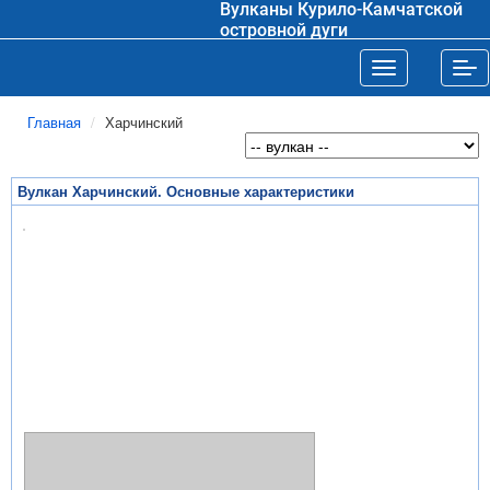
Вулканы Курило-Камчатской
островной дуги
Toggle navigat
Tog
Главная
Харчинский
Вулкан Харчинский. Основные характеристики