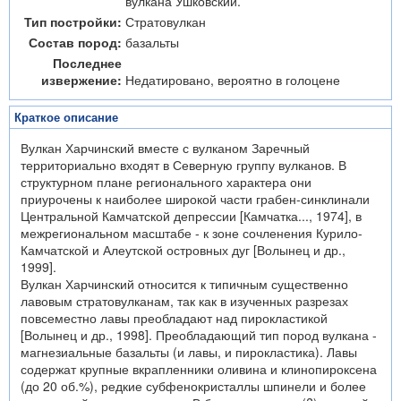
вулкана Ушковский.
Тип постройки:
Стратовулкан
Состав пород:
базальты
Последнее
извержение:
Недатировано, вероятно в голоцене
Краткое описание
Вулкан Харчинский вместе с вулканом Заречный
территориально входят в Северную группу вулканов. В
структурном плане регионального характера они
приурочены к наиболее широкой части грабен-синклинали
Центральной Камчатской депрессии [Камчатка..., 1974], в
межрегиональном масштабе - к зоне сочленения Курило-
Камчатской и Алеутской островных дуг [Волынец и др.,
1999].
Вулкан Харчинский относится к типичным существенно
лавовым стратовулканам, так как в изученных разрезах
повсеместно лавы преобладают над пирокластикой
[Волынец и др., 1998]. Преобладающий тип пород вулкана -
магнезиальные базальты (и лавы, и пирокластика). Лавы
содержат крупные вкрапленники оливина и клинопироксена
(до 20 об.%), редкие субфенокристаллы шпинели и более