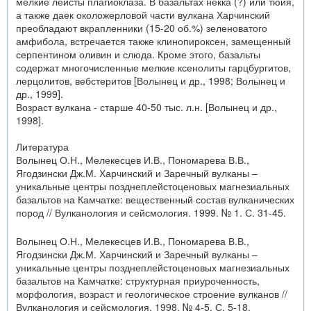
мелкие лейсты плагиоклаза. В базальтах некка (?) или тюйя,
а также даек околожерловой части вулкана Харчинский
преобладают вкрапленники (15-20 об.%) зеленоватого
амфибола, встречается также клинопироксен, замещенный
серпентином оливин и слюда. Кроме этого, базальты
содержат многочисленные мелкие ксенолиты гарцбургитов,
лерцолитов, вебстеритов [Волынец и др., 1998; Волынец и
др., 1999].
Возраст вулкана - старше 40-50 тыс. л.н. [Волынец и др.,
1998].
Литература
Волынец О.Н., Мелекесцев И.В., Пономарева В.В.,
Ягодзински Дж.М. Харчинский и Заречный вулканы –
уникальные центры позднеплейстоценовых магнезиальных
базальтов на Камчатке: вещественный состав вулканических
пород // Вулканология и сейсмология. 1999. № 1. С. 31-45.
Волынец О.Н., Мелекесцев И.В., Пономарева В.В.,
Ягодзински Дж.М. Харчинский и Заречный вулканы –
уникальные центры позднеплейстоценовых магнезиальных
базальтов на Камчатке: структурная приуроченность,
морфология, возраст и геологическое строение вулканов //
Вулканология и сейсмология. 1998. № 4-5. С. 5-18.