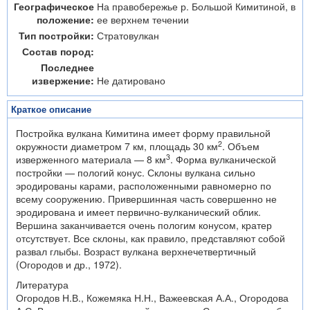
Географическое
На правобережье р. Большой Кимитиной, в
положение:
ее верхнем течении
Тип постройки:
Стратовулкан
Состав пород:
Последнее
извержение:
Не датировано
Краткое описание
Постройка вулкана Кимитина имеет форму правильной
2
окружности диаметром 7 км, площадь 30 км
. Объем
3
изверженного материала — 8 км
. Форма вулканической
постройки — пологий конус. Склоны вулкана сильно
эродированы карами, расположенными равномерно по
всему сооружению. Привершинная часть совершенно не
эродирована и имеет первично-вулканический облик.
Вершина заканчивается очень пологим конусом, кратер
отсутствует. Все склоны, как правило, представляют собой
развал глыбы. Возраст вулкана верхнечетвертичный
(Огородов и др., 1972).
Литература
Огородов Н.В., Кожемяка Н.Н., Важеевская А.А., Огородова