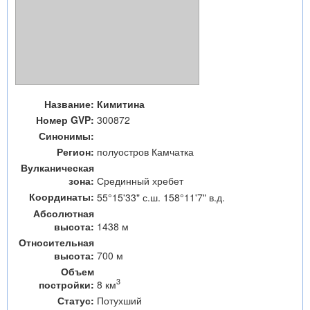
Название:
Кимитина
Номер GVP:
300872
Синонимы:
Регион:
полуостров Камчатка
Вулканическая
зона:
Срединный хребет
Координаты:
55°15'33" с.ш. 158°11'7" в.д.
Абсолютная
высота:
1438 м
Относительная
высота:
700 м
Объем
3
8 км
постройки:
Статус:
Потухший