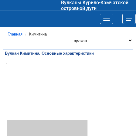
Вулканы Курило-Камчатской
островной дуги
Toggle navigat
Tog
Главная
Кимитина
Вулкан Кимитина. Основные характеристики