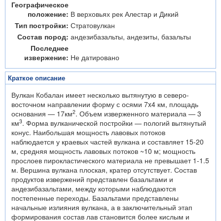
Географическое
положение:
В верховьях рек Алестар и Дикий
Тип постройки:
Стратовулкан
Состав пород:
андезибазальты, андезиты, базальты
Последнее
извержение:
Не датировано
Краткое описание
Вулкан Кобалан имеет несколько вытянутую в северо-
восточном направлении форму с осями 7x4 км, площадь
2
основания — 17км
. Объем изверженного материала — 3
3
км
. Форма вулканической постройки — пологий вытянутый
конус. Наибольшая мощность лавовых потоков
наблюдается у краевых частей вулкана и составляет 15-20
м, средняя мощность лавовых потоков ~10 м; мощность
прослоев пирокластического материала не превышает 1-1.5
м. Вершина вулкана плоская, кратер отсутствует. Состав
продуктов извержений представлен базальтами и
андезибазальтами, между которыми наблюдаются
постепенные переходы. Базальтами представлены
начальные излияния вулкана, а в заключительный этап
формирования состав лав становится более кислым и