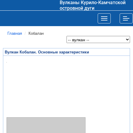
Вулканы Курило-Камчатской
островной дуги
Toggle navigat
Tog
Главная
Кобалан
Вулкан Кобалан. Основные характеристики