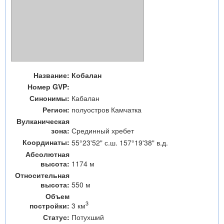
Название:
Кобалан
Номер GVP:
Синонимы:
Кабалан
Регион:
полуостров Камчатка
Вулканическая
зона:
Срединный хребет
Координаты:
55°23'52" с.ш. 157°19'38" в.д.
Абсолютная
высота:
1174 м
Относительная
высота:
550 м
Объем
3
3 км
постройки:
Статус:
Потухший