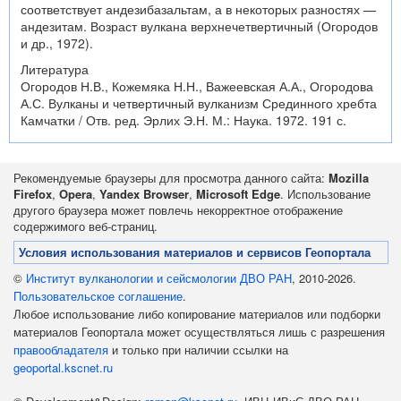
соответствует андезибазальтам, а в некоторых разностях —
андезитам. Возраст вулкана верхнечетвертичный (Огородов
и др., 1972).
Литература
Огородов Н.В., Кожемяка Н.Н., Важеевская А.А., Огородова
А.С. Вулканы и четвертичный вулканизм Срединного хребта
Камчатки / Отв. ред. Эрлих Э.Н. М.: Наука. 1972. 191 с.
Рекомендуемые браузеры для просмотра данного сайта:
Mozilla
Firefox
,
Opera
,
Yandex Browser
,
Microsoft Edge
. Использование
другого браузера может повлечь некорректное отображение
содержимого веб-страниц.
Условия использования материалов и сервисов Геопортала
©
Институт вулканологии и сейсмологии ДВО РАН
, 2010-2026.
Пользовательское соглашение
.
Любое использование либо копирование материалов или подборки
материалов Геопортала может осуществляться лишь с разрешения
правообладателя
и только при наличии ссылки на
geoportal.kscnet.ru