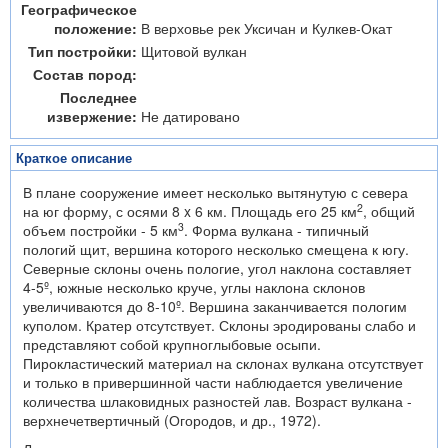
Географическое
положение:
В верховье рек Уксичан и Кулкев-Окат
Тип постройки:
Щитовой вулкан
Состав пород:
Последнее
извержение:
Не датировано
Краткое описание
В плане сооружение имеет несколько вытянутую с севера
2
на юг форму, с осями 8 x 6 км. Площадь его 25 км
, общий
3
объем постройки - 5 км
. Форма вулкана - типичный
пологий щит, вершина которого несколько смещена к югу.
Северные склоны очень пологие, угол наклона составляет
4-5º, южные несколько круче, углы наклона склонов
увеличиваются до 8-10º. Вершина заканчивается пологим
куполом. Кратер отсутствует. Склоны эродированы слабо и
представляют собой крупноглыбовые осыпи.
Пирокластический материал на склонах вулкана отсутствует
и только в привершинной части наблюдается увеличение
количества шлаковидных разностей лав. Возраст вулкана -
верхнечетвертичный (Огородов, и др., 1972).