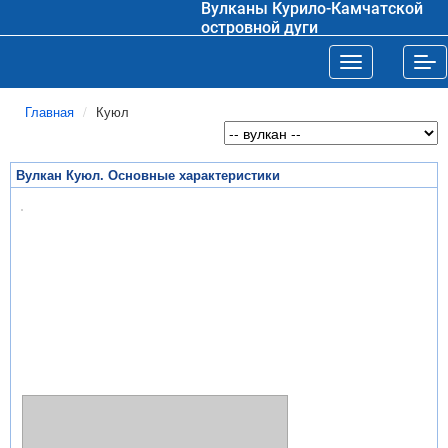
Вулканы Курило-Камчатской
островной дуги
Toggle navigat
Tog
Главная
Куюл
Вулкан Куюл. Основные характеристики