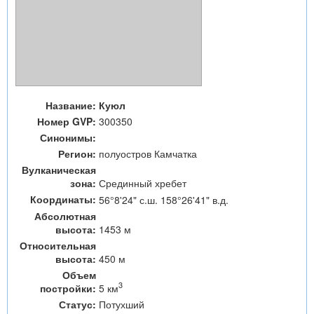
Название:
Куюл
Номер GVP:
300350
Синонимы:
Регион:
полуостров Камчатка
Вулканическая
зона:
Срединный хребет
Координаты:
56°8'24" с.ш. 158°26'41" в.д.
Абсолютная
высота:
1453 м
Относительная
высота:
450 м
Объем
3
5 км
постройки:
Статус:
Потухший