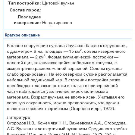
Тип постройки:
Щитовой вулкан
Состав пород:
Последнее
извержение:
Не датировано
Краткое описание
В плане сооружение вулкана Лаучачан близко к окружности,
2
с диаметром 6 км, площадь — 15 км
, объем изверженного
3
материала — 2 км
. Форма вулканической постройки —
пологий щит, заканчивающийся небольшим конусом, с
эксцентрично расположенной вершиной. Склоны вулкана
слабо эродированы. На его северном склоне располагается
небольшой ледниковый кар. В строении постройки резко
преобладают лавовые потоки и только в привершинной
части наблюдается увеличение пирокластического
материала. Возраст вулкана не вполне ясен. Учитывая его
хорошую сохранность, можно предположить, что вулкан
является верхнечетвертичным (Огородов и др., 1972).
Литература
Огородов Н.В., Кожемяка Н.Н., Важеевская А.А., Огородова
А.С. Вулканы и четвертичный вулканизм Срединного хребта
Камчатки / Отв. ред. Эрлих Э.Н. М.: Наука. 1972. 191 с.