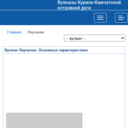
Вулканы Курило-Камчатской
островной дуги
Toggle navigat
Tog
Главная
Лаучачан
Вулкан Лаучачан. Основные характеристики