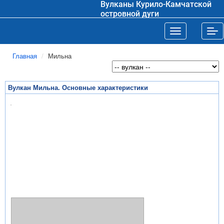
Вулканы Курило-Камчатской
островной дуги
Toggle navigat
Tog
Главная
Мильна
Вулкан Мильна. Основные характеристики