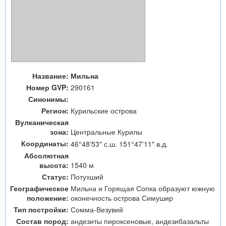
Название:
Мильна
Номер GVP:
290161
Синонимы:
Регион:
Курильские острова
Вулканическая
зона:
Центральные Курилы
Координаты:
46°48'53" с.ш. 151°47'11" в.д.
Абсолютная
высота:
1540 м
Статус:
Потухший
Географическое
Мильна и Горящая Сопка образуют южную
положение:
оконечность острова Симушир
Тип постройки:
Сомма-Везувий
Состав пород:
андезиты пироксеновые, андезибазальты