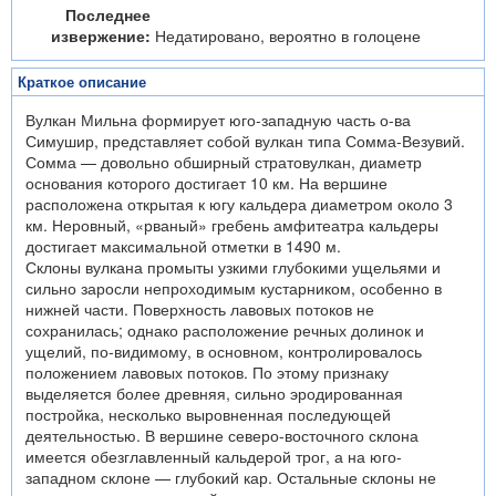
Последнее
извержение:
Недатировано, вероятно в голоцене
Краткое описание
Вулкан Мильна формирует юго-западную часть о-ва
Симушир, представляет собой вулкан типа Сомма-Везувий.
Сомма — довольно обширный стратовулкан, диаметр
основания которого достигает 10 км. На вершине
расположена открытая к югу кальдера диаметром около 3
км. Неровный, «рваный» гребень амфитеатра кальдеры
достигает максимальной отметки в 1490 м.
Склоны вулкана промыты узкими глубокими ущельями и
сильно заросли непроходимым кустарником, особенно в
нижней части. Поверхность лавовых потоков не
сохранилась; однако расположение речных долинок и
ущелий, по-видимому, в основном, контролировалось
положением лавовых потоков. По этому признаку
выделяется более древняя, сильно эродированная
постройка, несколько выровненная последующей
деятельностью. В вершине северо-восточного склона
имеется обезглавленный кальдерой трог, а на юго-
западном склоне — глубокий кар. Остальные склоны не