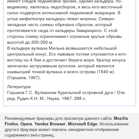
имеют следов ледниковой эрозии, однако кальдера, по-
видимому, являлась ледосбором, и весь юго-восточный
склон подвергся интенсивной ледниковой экзарации. В
устье амфитеатра кальдеры лежат морены. Северо-
западная часть соммы обрезана сбросом, который
протягивается сюда от кальдеры Заварицкого. С этой
стороны сомму ограничивают огромные крутые обрывы
высотой до 200-300 м.
В кальдере вулкана Мильна возвышается небольшой
центральный конус. Его лавовые потоки спускаются к юго-
востоку на 4-5км и достигают берега моря. Кратер конуса
запечатан экструзивным куполом, который является
наивысшей точкой вулкана и всего острова (1540 м)
(Горшков, 1967).
Литература
Горшков Г.С. Вулканизм Курильской островной дуги / Отв.
ред. Рудич К.Н. М.: Наука. 1967. 288 с.
Рекомендуемые браузеры для просмотра данного сайта:
Mozilla
Firefox
,
Opera
,
Yandex Browser
,
Microsoft Edge
. Использование
другого браузера может повлечь некорректное отображение
содержимого веб-страниц.