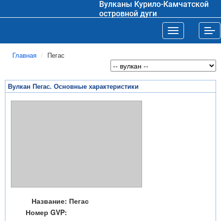
Вулканы Курило-Камчатской
островной дуги
Toggle navigat
Tog
Главная
Пегас
Вулкан Пегас. Основные характеристики
Название:
Пегас
Номер GVP: