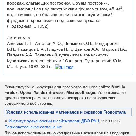
породах, слагающих по­стройку. Объем постройки,
3
поднимающейся над акустическим фундаментом, 45 км
,
но, возможно, он больше, если считать акустический
фундамент сросшимися под­ножиями вулканов
(Подводный..., 1992).
Литература
Авдейко Г.П., Антонов А.Ю., Волынец О.Н., Бондаренко
В.И., Рашидов В.А., Гладков Н.Г., Цветков А.А., Марков И.А.,
Палуева А.А. Подводный вулканизм и зональность
Курильской островной дуги / Отв. ред. Пущаровский Ю.М.
М.: Наука. 1992. 528 с.
Рекомендуемые браузеры для просмотра данного сайта:
Mozilla
Firefox
,
Opera
,
Yandex Browser
,
Microsoft Edge
. Использование
другого браузера может повлечь некорректное отображение
содержимого веб-страниц.
Условия использования материалов и сервисов Геопортала
©
Институт вулканологии и сейсмологии ДВО РАН
, 2010-2026.
Пользовательское соглашение
.
Любое использование либо копирование материалов или подборки