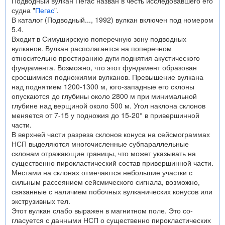
Подводный вулкан Пегас назван в честь исследовавшего его
судна "
Пегас
".
В каталог (Подводный..., 1992) вулкан включен под номером
5.4.
Входит в Симуширскую поперечную зону подводных
вулканов. Вулкан располагается на поперечном
относительно простиранию дуги поднятия акустического
фундамента. Возможно, что этот фунда­мент образован
сросшимися подножиями вулканов. Превышение вулкана
над поднятием 1200-1300 м, юго-западные его склоны
опускаются до глубины около 2800 м при минимальной
глубине над верщиной около 500 м. Угол наклона склонов
меня­ется от 7-15 у подножия до 15-20° в привершинной
части.
В верхней части раз­реза склонов конуса на сейсмограммах
НСП выделяются многочисленные субпарал­лельные
склонам отражающие границы, что может указывать на
существенно пирокластический состав привершинной части.
Местами на склонах отмечаются неболь­шие участки с
сильным рассеянием сейсмического сигнала, возможно,
связанные с наличием побочных вулканических конусов или
экструзивных тел.
Этот вулкан слабо выражен в магнитном поле. Это со­
гласуется с данными НСП о существенно пирокластических