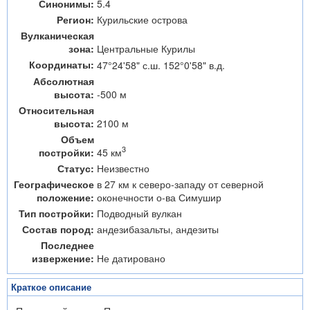
Синонимы:
5.4
Регион:
Курильские острова
Вулканическая
зона:
Центральные Курилы
Координаты:
47°24'58" с.ш. 152°0'58" в.д.
Абсолютная
высота:
-500 м
Относительная
высота:
2100 м
Объем
3
45 км
постройки:
Статус:
Неизвестно
Географическое
в 27 км к северо-западу от северной
положение:
оконечности о-ва Симушир
Тип постройки:
Подводный вулкан
Состав пород:
андезибазальты, андезиты
Последнее
извержение:
Не датировано
Краткое описание