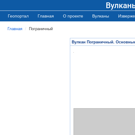
Вулкан
Геопортал
Главная
О проекте
Вулканы
Изверже
Главная
Пограничный
Вулкан Пограничный. Основные