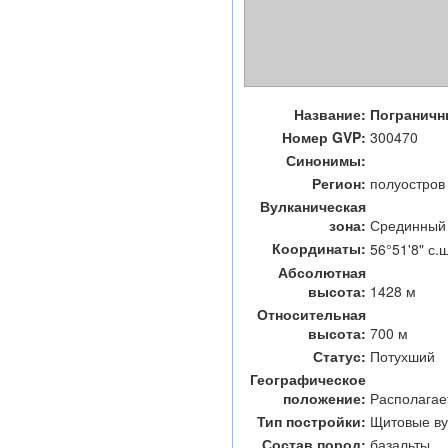
Название:
Погранич
Номер GVP:
300470
Синонимы:
Регион:
полуостров
Вулканическая
зона:
Срединный
Координаты:
56°51'8" с.ш
Абсолютная
высота:
1428 м
Относительная
высота:
700 м
Статус:
Потухший
Географическое
положение:
Располагае
Тип постройки:
Щитовые в
Состав пород:
базальты