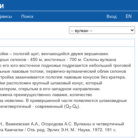
и
рвисы
Поиск
Вход
EN
ойки – пологий щит, венчающийся двумя вершинами.
ных склонов - 450 м, восточных - 700 м. Склоны вулкана
о его юго-восточное подножье подрезается небольшой троговой
ьные лавовые потоки, первично-вулканический облик склонов
тройка заканчивается пологим лавовым конусом без кратера.
йки расположен крупный шлаковый конус, который
ратером, открытым в юго-западном направлении.
ложена преимущественно лавами, количество
ла невелико. В привершинной части появляются шлаковидные
нечетвертичный - современный (Q
-Q
).
3
4
Н., Важеевская А.А., Огородова А.С. Вулканы и четвертичный
 Камчатки / Отв. ред. Эрлих Э.Н. М.: Наука. 1972. 191 с.