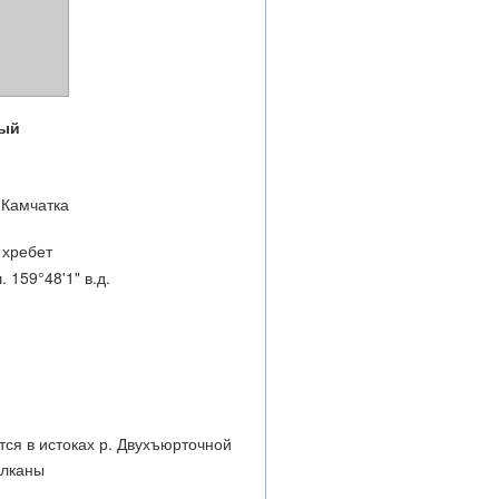
ный
 Камчатка
 хребет
. 159°48'1" в.д.
тся в истоках р. Двухъюрточной
улканы