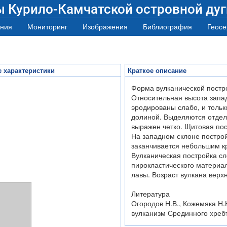
ы Курило-Камчатской островной дуг
ния
Мониторинг
Изображения
Библиография
Геосе
 характеристики
Краткое описание
Форма вулканической постр
Относительная высота запад
эродированы слабо, и тольк
долиной. Выделяются отдел
выражен четко. Щитовая пос
На западном склоне постро
заканчивается небольшим к
Вулканическая постройка с
пирокластического материа
лавы. Возраст вулкана верх
Литература
Огородов Н.В., Кожемяка Н.
вулканизм Срединного хребта