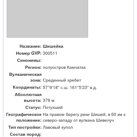
Название:
Шишейка
Номер GVP:
300511
Синонимы:
Регион:
полуостров Камчатка
Вулканическая
зона:
Срединный хребет
Координаты:
57°9'18" с.ш. 161°5'23" в.д.
Абсолютная
высота:
379 м
Статус:
Потухший
Географическое
На правом берегу реки Шишей, в 60 км к
положение:
северо-западу от вулкана Шивелуч
Тип постройки:
Лавовый купол
Состав пород: