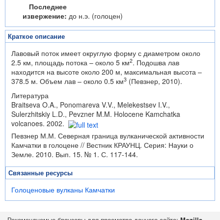
Последнее
извержение:
до н.э. (голоцен)
Краткое описание
Лавовый поток имеет округлую форму с диаметром около
2
2.5 км, площадь потока – около 5 км
. Подошва лав
находится на высоте около 200 м, максимальная высота –
3
378.5 м. Объем лав – около 0.5 км
(Певзнер, 2010).
Литература
Braitseva O.A., Ponomareva V.V., Melekestsev I.V.,
Sulerzhitskiy L.D., Pevzner M.M. Holocene Kamchatka
volcanoes. 2002.
Певзнер М.М. Северная граница вулканической активности
Камчатки в голоцене // Вестник КРАУНЦ. Серия: Науки о
Земле. 2010. Вып. 15. № 1. С. 117-144.
Связанные ресурсы
Голоценовые вулканы Камчатки
Рекомендуемые браузеры для просмотра данного сайта:
Mozilla