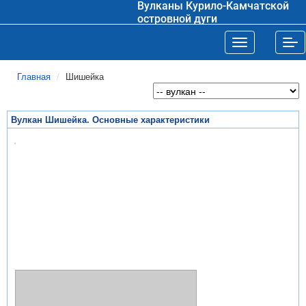
Вулканы Курило-Камчатской
островной дуги
Toggle navigat
Tog
Главная
Шишейка
Вулкан Шишейка. Основные характеристики