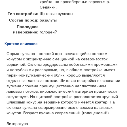
хребта, на правобережье верховья р.
Седанки.
Тип постройки:
Щитовые вулканы
Состав пород:
базальты
Последнее
извержение:
голоцен?
Краткое описание
Форма вулкана - пологий щит, венчающийся пологим
конусом с эксцентрично смещенной на северо-восток
вершиной. Склоны эродированы небольшими промоинами
и неглубокими распадками, но, в общем постройка имеет
первично-вулканический облик, хорошо выделяются
отдельные лавовые потоки. Щитовая постройка в основании
вулкана сложена преимущественно напластованием
лавовых потоков, пирокластический материал практически
отсутствует. На щитовой постройке располагается крупный
шлаковый конус,на вершине которого имеется кратер. На
склонах вулкана сформировано около восьми шлаковых
конусов. Возраст вулкана современный (голоценовый).
Литература