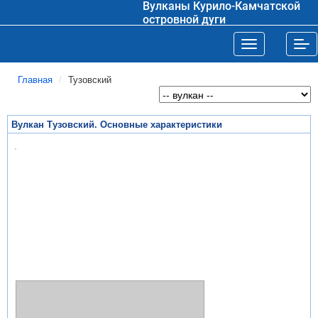
Вулканы Курило-Камчатской
островной дуги
Toggle navigat
Tog
Главная
Тузовский
Вулкан Тузовский. Основные характеристики