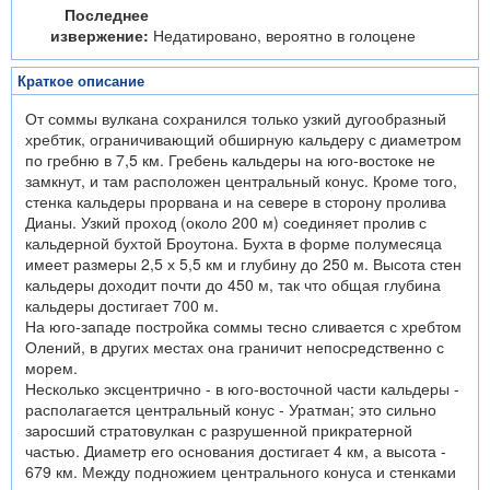
Последнее
извержение:
Недатировано, вероятно в голоцене
Краткое описание
От соммы вулкана сохранился только узкий дугообразный
хребтик, ограничивающий обширную кальдеру с диаметром
по гребню в 7,5 км. Гребень кальдеры на юго-востоке не
замкнут, и там расположен центральный конус. Кроме того,
стенка кальдеры прорвана и на севере в сторону пролива
Дианы. Узкий проход (около 200 м) соединяет пролив с
кальдерной бухтой Броутона. Бухта в форме полумесяца
имеет размеры 2,5 х 5,5 км и глубину до 250 м. Высота стен
кальдеры доходит почти до 450 м, так что общая глубина
кальдеры достигает 700 м.
На юго-западе постройка соммы тесно сливается с хребтом
Олений, в других местах она граничит непосредственно с
морем.
Несколько эксцентрично - в юго-восточной части кальдеры -
располагается центральный конус - Уратман; это сильно
заросший стратовулкан с разрушенной прикратерной
частью. Диаметр его основания достигает 4 км, а высота -
679 км. Между подножием центрального конуса и стенками