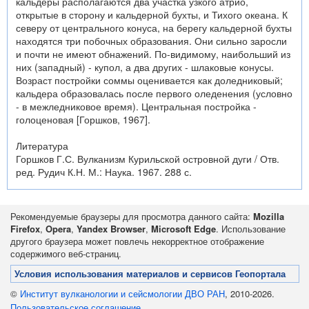
кальдеры располагаются два участка узкого атрио,
открытые в сторону и кальдерной бухты, и Тихого океана. К
северу от центрального конуса, на берегу кальдерной бухты
находятся три побочных образования. Они сильно заросли
и почти не имеют обнажений. По-видимому, наибольший из
них (западный) - купол, а два других - шлаковые конусы.
Возраст постройки соммы оценивается как доледниковый;
кальдера образовалась после первого оледенения (условно
- в межледниковое время). Центральная постройка -
голоценовая [Горшков, 1967].
Литература
Горшков Г.С. Вулканизм Курильской островной дуги / Отв.
ред. Рудич К.Н. М.: Наука. 1967. 288 с.
Рекомендуемые браузеры для просмотра данного сайта:
Mozilla
Firefox
,
Opera
,
Yandex Browser
,
Microsoft Edge
. Использование
другого браузера может повлечь некорректное отображение
содержимого веб-страниц.
Условия использования материалов и сервисов Геопортала
©
Институт вулканологии и сейсмологии ДВО РАН
, 2010-2026.
Пользовательское соглашение
.