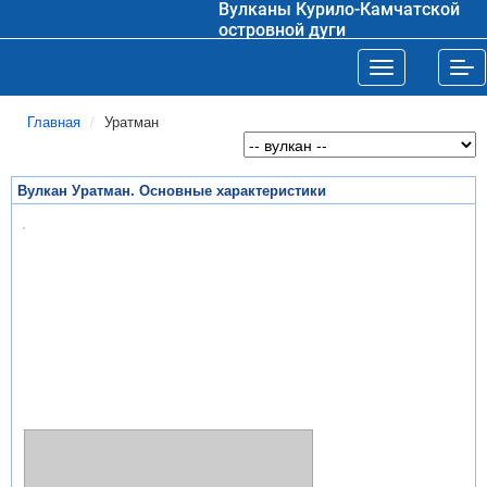
Вулканы Курило-Камчатской
островной дуги
Toggle navigat
Tog
Главная
Уратман
Вулкан Уратман. Основные характеристики