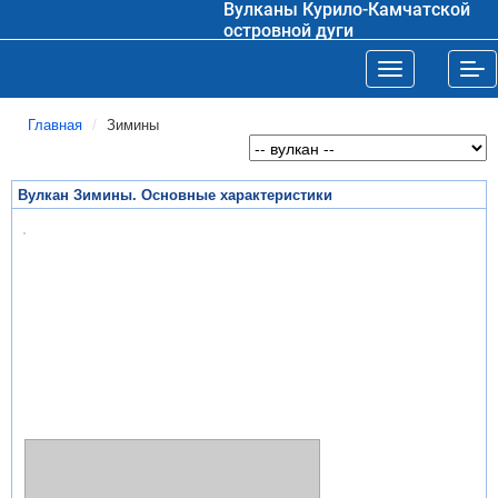
Вулканы Курило-Камчатской
островной дуги
Toggle navigat
Tog
Главная
Зимины
Вулкан Зимины. Основные характеристики