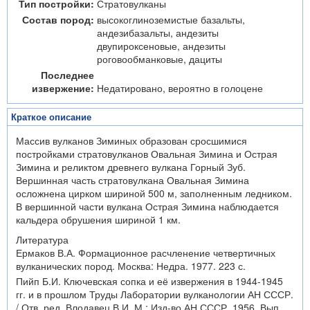
Тип постройки:
Стратовулканы
Состав пород:
высокоглиноземистые базальты,
андезибазальты, андезиты
двупироксеновые, андезиты
роговообманковые, дациты
Последнее
извержение:
Недатировано, вероятно в голоцене
Краткое описание
Массив вулканов Зиминых образован сросшимися
постройками стратовулканов Овальная Зимина и Острая
Зимина и реликтом древнего вулкана Горный Зуб.
Вершинная часть стратовулкана Овальная Зимина
осложнена цирком шириной 500 м, заполненным ледником.
В вершинной части вулкана Острая Зимина наблюдается
кальдера обрушения шириной 1 км.
Литература
Ермаков В.А. Формационное расчленение четвертичных
вулканических пород. Москва: Недра. 1977. 223 с.
Пийп Б.И. Ключевская сопка и её извержения в 1944-1945
гг. и в прошлом Труды Лаборатории вулканологии АН СССР.
/ Отв. ред. Влодавец В.И. М.: Изд-во АН СССР. 1956. Вып.