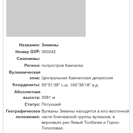
Название:
Зимины
Номер GVP:
300242
Синонимы:
Регион:
полуостров Камчатка
Вулканическая
зона:
Центральная Камчатская депрессия
Координаты:
55°51'38" с.ш. 160°36'18" в.д.
Абсолютная
высота:
3081 м
Статус:
Потухший
Географическое
Вулканы Зимины находятся в юго-восточной
положение:
части Ключевской группы вулканов, в
верховьях рек Левый Толбачик и Горно-
Тополовая.